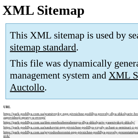
XML Sitemap
This XML sitemap is used by se
sitemap standard
.
This file was dynamically gener
management system and
XML Si
Auctollo
.
URL
https://park-podillya.com.ua/pratsivnyky-npp-pivnichne-podillya-provely-dlya-shkolyariv-b
zapovidnoji-spravy-u-evropi/
https://park-podillya.com.ua/den-enerhozberezhennya-dlya-shkolyariv-yasenivskoji-shkoly/
https://park-podillya.com.ua/naukovtsi-npp-pivnichne-podillya-vzyaly-uchast-u-seminari-z-
https://park-podillya.com.ua/pryrodoohorontsi-npp-pivnichne-podillya-provely-prezentatsijn
nvk/