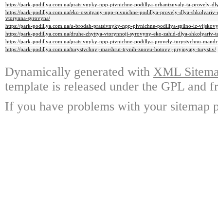
https://park-podillya.com.ua/pratsivnyky-npp-pivnichne-podillya-orhanizuvaly-ta-provely-dly
https://park-podillya.com.ua/eko-osvityany-npp-pivnichne-podillya-provely-dlya-shkolyariv-
vtorynna-syrovyna/
https://park-podillya.com.ua/u-brodah-pratsivnyky-npp-pivnichne-podillya-spilno-iz-vijsk
https://park-podillya.com.ua/druhe-zhyttya-vtorynnoji-syrovyny-eko-zahid-dlya-shkolyariv-ta
https://park-podillya.com.ua/pratsivnyky-npp-pivnichne-podillya-provely-turystychnu-mandri
https://park-podillya.com.ua/turystychnyj-marshrut-trynih-znovu-hotovyj-pryjnyaty-turystiv/
Dynamically generated with
XML Sitemap
template is released under the GPL and fr
If you have problems with your sitemap p