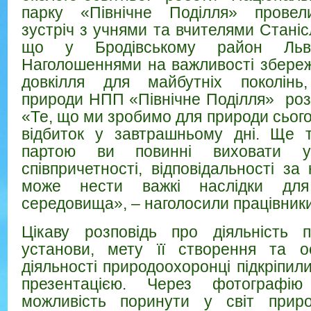
парку «Північне Поділля» провел
зустріч з учнями та вчителями Стані
що у Бродівському район Львів
Наголошеннями на важливості збере
довкілля для майбутніх поколінь,
природи НПП «Північне Поділля» розп
«Те, що ми зробимо для природи сього
відбиток у завтрашньому дні. Ще т
партою ви повинні виховати у
співпричетності, відповідальності за
може нести важкі наслідки для
середовища», – наголосили працівники
Цікаву розповідь про діяльність п
установи, мету її створення та о
діяльності природоохоронці підкріпи
презентацією. Через фотографі
можливість поринути у світ прир