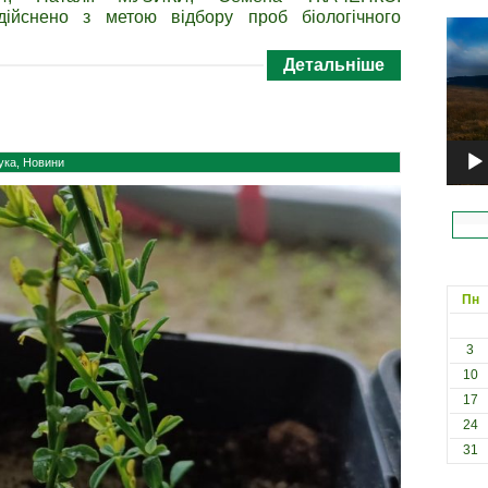
дійснено з метою відбору проб біологічного
Відеоп
Детальніше
ука
,
Новини
Пн
3
10
17
24
31