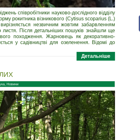
« Тра
джень співробітники науково-дослідного відділу
рму рокитника візникового (Cytisus scoparius (L.)
ї вирізняється незвичним жовтим забарвленням
о листя. Після детальніших пошуків знайшли ще
евого походження. Жарновець як декоративно-
ється у садівництві для озеленення. Відомі до
Детальніше
ЛИХ
ука
,
Новини