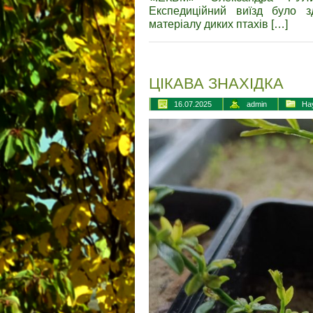
Експедиційний виїзд було з
матеріалу диких птахів […]
ЦІКАВА ЗНАХІДКА
16.07.2025
admin
На