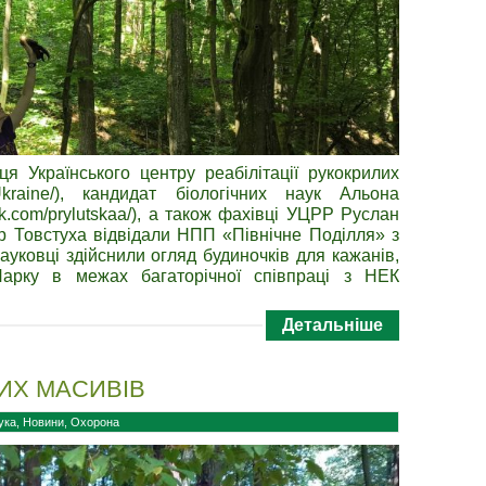
я Українського центру реабілітації рукокрилих
tsUkraine/), кандидат біологічних наук Альона
k.com/prylutskaa/), а також фахівці УЦРР Руслан
ор Товстуха відвідали НПП «Північне Поділля» з
уковці здійснили огляд будиночків для кажанів,
Парку в межах багаторічної співпраці з НЕК
Детальніше
ИХ МАСИВІВ
ука
,
Новини
,
Охорона