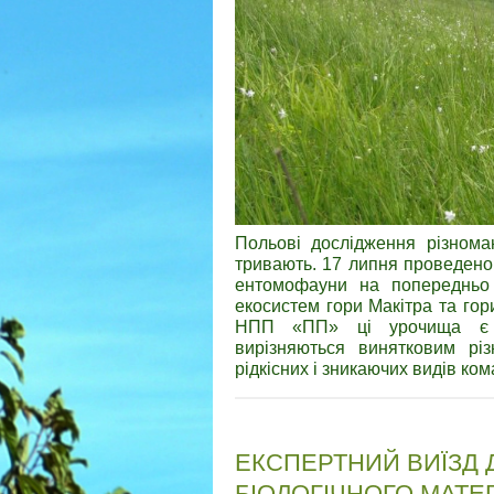
Польові дослідження різном
тривають. 17 липня проведено
ентомофауни на попередньо 
екосистем гори Макітра та го
НПП «ПП» ці урочища є у
вирізняються винятковим рі
рідкісних і зникаючих видів ком
ЕКСПЕРТНИЙ ВИЇЗД 
БІОЛОГІЧНОГО МАТЕ