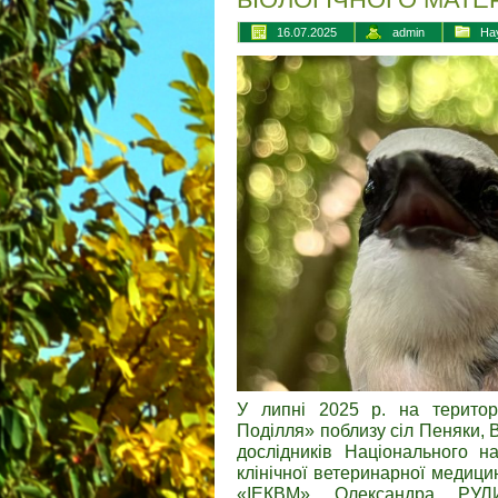
16.07.2025
admin
На
У липні 2025 р. на територ
Поділля» поблизу сіл Пеняки, 
дослідників Національного на
клінічної ветеринарної медиц
«ІЕКВМ» Олександра РУЛ