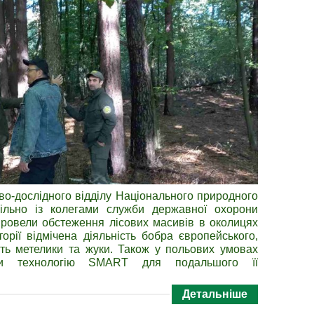
во-дослідного відділу Національного природного
пільно із колегами служби державної охорони
ровели обстеження лісових масивів в околицях
орії відмічена діяльність бобра європейського,
ть метелики та жуки. Також у польових умовах
али технологію SMART для подальшого її
Детальніше