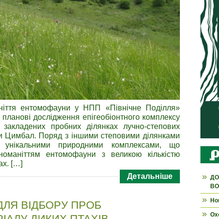
аніття ентомофауни у НПП «Північне Поділля»
 планові дослідження епігеобіонтного комплексу
закладених пробних ділянках лучно-степових
ри Цимбал. Поряд з іншими степовими ділянками
нікальними природними комплексами, що
зноманіттям ентомофауни з великою кількістю
ах. […]
Детальніше
ДО
ВО
Но
ДЛЯ ВІДБОРУ ПРОБ
Ох
РІАЛУ ДИКИХ ПТАХІВ