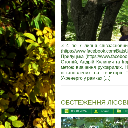
З 4 по 7 липня співзасновниц
(https://www.facebook.com/Ba
Прилуцька (https://www.faceboo
Стогній, Андрій Кулинич та Іг
метою вивчення рукокрилих. На
встановлених на території 
Укренерго у рамках […]
ОБСТЕЖЕННЯ ЛІСОВ
03.10.2024
admin
На