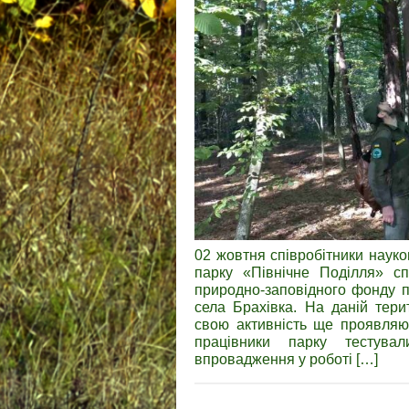
02 жовтня співробітники науко
парку «Північне Поділля» с
природно-заповідного фонду п
села Брахівка. На даній терит
свою активність ще проявляю
працівники парку тестув
впровадження у роботі […]