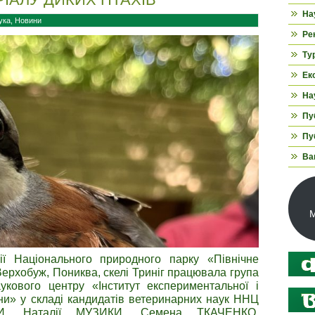
На
ука
,
Новини
Ре
Ту
Ек
На
Пуб
Пуб
Ва
М
ії Національного природного парку «Північне
Верхобуж, Пониква, скелі Триніг працювала група
укового центру «Інститут експериментальної і
ини» у складі кандидатів ветеринарних наук ННЦ
И, Наталії МУЗИКИ, Семена ТКАЧЕНКО.