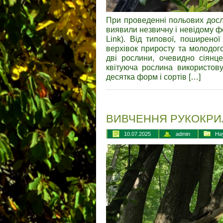
При проведенні польових дослі
виявили незвичну і невідому фо
Link). Від типової, поширено
верхівок приросту та молодог
дві рослини, очевидно сіянц
квітуюча рослина використову
десятка форм і сортів […]
ВИВЧЕННЯ РУКОКРИ
10.07.2025
admin
На