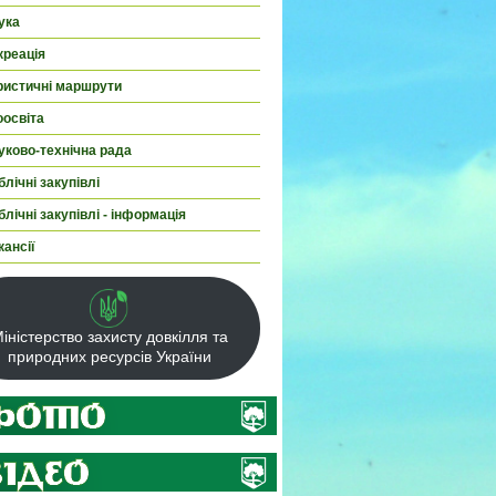
ука
креація
ристичні маршрути
оосвіта
уково-технічна рада
лічні закупівлі
лічні закупівлі - інформація
кансії
іністерство захисту довкілля та
природних ресурсів України