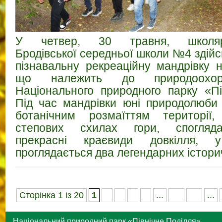
У четвер, 30 травня, школярі-
Бродівської середньої школи №4 здій
пізнавальну рекреаційну мандрівку 
що належить до природоохор
Національного природного парку «Пі
Під час мандрівки юні природолюби
ботанічним розмаїттям території
степових схилах гори, спогляд
прекрасні краєвиди довкілля, 
проглядається два легендарних істори
Сторінка 1 із 20
1
2
3
4
5
...
10
20
...
Національний природний парк «Північне Поділля»