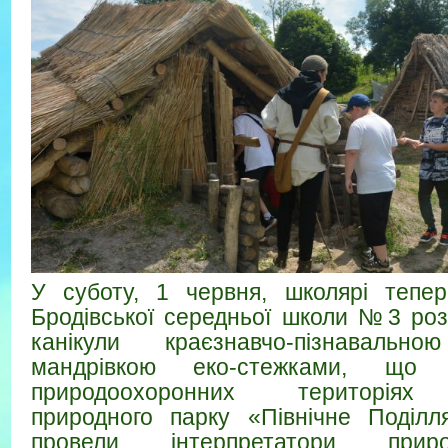
У суботу, 1 червня, школярі тепе
Бродівської середньої школи №3 розп
канікули краєзнавчо-пізнавально
мандрівкою еко-стежками, що 
природоохоронних територіях 
природного парку «Північне Поділл
провели інтерпретатори прир