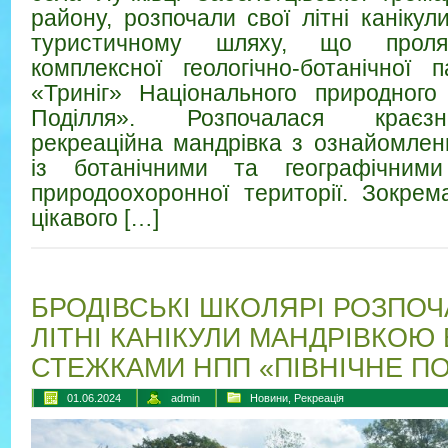
району, розпочали свої літні канікул
туристичному шляху, що проляг
комплексної геологічно-ботанічної 
«Триніг» Національного природного
Поділля». Розпочалася краєзнав
рекреаційна мандрівка з ознайомлен
із ботанічними та географічними
природоохоронної території. Зокрем
цікавого […]
БРОДІВСЬКІ ШКОЛЯРІ РОЗПОЧ
ЛІТНІ КАНІКУЛИ МАНДРІВКОЮ 
СТЕЖКАМИ НПП «ПІВНІЧНЕ ПО
01.06.2024
admin
Новини
,
Рекреація