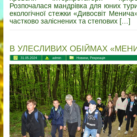
Розпочалася мандрівка для юних тури
екологічної стежки «Дивосвіт Менича
частково заліснених та степових […]
В УЛЕСЛИВИХ ОБІЙМАХ «МЕН
31.05.2024
admin
Новини
,
Рекреація