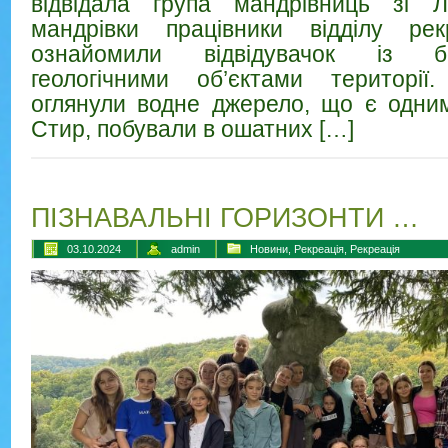
відвідала група мандрівниць зі 
мандрівки працівники відділу рек
ознайомили відвідувачок із б
геологічними об’єктами територі
оглянули водне джерело, що є одним 
Стир, побували в ошатних […]
ПІЗНАВАЛЬНІ ГОРИЗОНТИ …
03.10.2024
admin
Новини
,
Рекреація
,
Рекреація