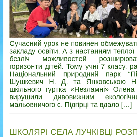
Сучасний урок не повинен обмежува
закладу освіти. А з настанням теплої 
безліч можливостей розширюват
горизонти дітей. Тому учні 7 класу, 
Національний природний парк “Пі
Шушкевич Н. Д. та Янковською Н.
шкільного гуртка «Незламні» Олена
вирушили дивовижним екологіч
мальовничого с. Підгірці та вдало […]
ШКОЛЯРІ СЕЛА ЛУЧКІВЦІ РОЗП