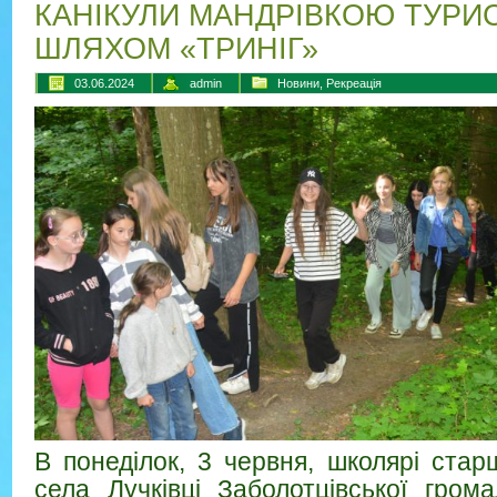
КАНІКУЛИ МАНДРІВКОЮ ТУРИ
ШЛЯХОМ «ТРИНІГ»
03.06.2024
admin
Новини
,
Рекреація
В понеділок, 3 червня, школярі стар
села Лучківці Заболотцівської грома