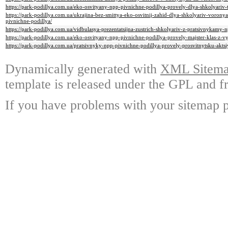
https://park-podillya.com.ua/eko-osvityany-npp-pivnichne-podillya-provely-dlya-shkolyariv
https://park-podillya.com.ua/ukrajina-bez-smittya-eko-osvitnij-zahid-dlya-shkolyariv-voronya
pivnichne-podillya/
https://park-podillya.com.ua/vidbulasya-prezentatsijna-zustrich-shkolyariv-z-pratsivnykamy-
https://park-podillya.com.ua/eko-osvityany-npp-pivnichne-podillya-provely-majster-klas-z-
https://park-podillya.com.ua/pratsivnyky-npp-pivnichne-podillya-provely-prosvitnytsku-akts
Dynamically generated with
XML Sitemap
template is released under the GPL and fr
If you have problems with your sitemap p