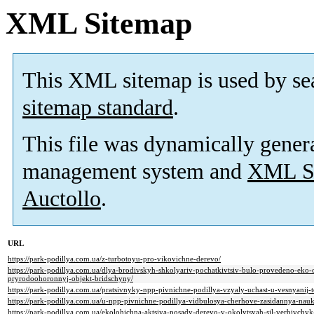
XML Sitemap
This XML sitemap is used by se
sitemap standard
.
This file was dynamically gener
management system and
XML Si
Auctollo
.
URL
https://park-podillya.com.ua/z-turbotoyu-pro-vikovichne-derevo/
https://park-podillya.com.ua/dlya-brodivskyh-shkolyariv-pochatkivtsiv-bulo-provedeno-eko-o
pryrodoohoronnyj-objekt-bridschyny/
https://park-podillya.com.ua/pratsivnyky-npp-pivnichne-podillya-vzyaly-uchast-u-vesnyanij-to
https://park-podillya.com.ua/u-npp-pivnichne-podillya-vidbulosya-cherhove-zasidannya-nauk
https://park-podillya.com.ua/ekolohichna-aktsiya-posady-derevo-v-okolytsyah-sil-verbivchy