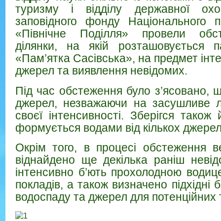
туризму і відділу державної охо
заповідного фонду Національного п
«Північне Поділля» провели обст
ділянки, на якій розташовується п
«Пам’ятка Сасівська», на предмет інт
джерел та виявлення невідомих.
Під час обстеження було з’ясовано, щ
джерел, незважаючи на засушливе л
своєї інтенсивності. Зберігся також
формується водами від кількох джерел
Окрім того, в процесі обстеження в
віднайдено ще декілька раніш невід
інтенсивно б’ють прохолодною водице
покладів, а також визначено підхідні 
водоспаду та джерел для потенційних 