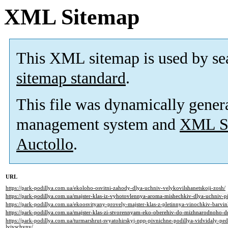
XML Sitemap
This XML sitemap is used by se
sitemap standard
.
This file was dynamically gener
management system and
XML Si
Auctollo
.
URL
https://park-podillya.com.ua/ekoloho-osvitni-zahody-dlya-uchniv-velykovilshanetskoji-zosh/
https://park-podillya.com.ua/majster-klas-iz-vyhotovlennya-aroma-mishechkiv-dlya-uchniv-p
https://park-podillya.com.ua/ekoosvityany-provely-majster-klas-z-pletinnya-vinochkiv-barvi
https://park-podillya.com.ua/majster-klas-zi-stvorennyam-eko-oberehiv-do-mizhnarodnoho-dn
https://park-podillya.com.ua/turmarshrut-svyatohirskyj-npp-pivnichne-podillya-vidvidaly-
lvivschyny/