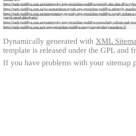
https://park-podillya.com.ua/pratsivnyky-npp-pivnichne-podillya-provely-eko-den-dlya-vy
https://park-podillya.com.ua/po-turmarshruti-trynih-npp-pivnichne-podillya-zdijsnyly-mandri
https://park-podillya.com.ua/interpretatory-pryrody-npp-pivnichne-podillya-vzyaly-uchast-u
yunyh-sered-shkolyariv/
https://park-podillya.com.ua/pratsivnyky-npp-pivnichne-podillya-rozpochaly-robotu-nad-p
https://park-podillya.com.ua/v-npp-pivnichne-podillya-novyj-turystychnyj-marshrut-2/
Dynamically generated with
XML Sitemap
template is released under the GPL and fr
If you have problems with your sitemap p