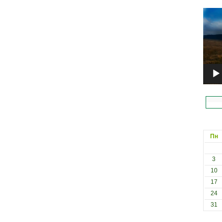
Відеоп
Пн
3
10
17
24
31