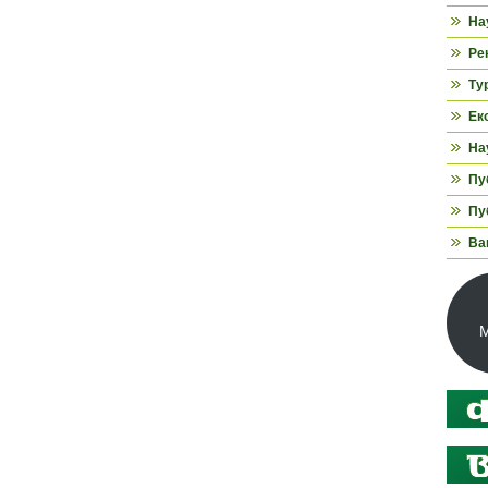
На
Ре
Ту
Ек
На
Пуб
Пуб
Ва
М