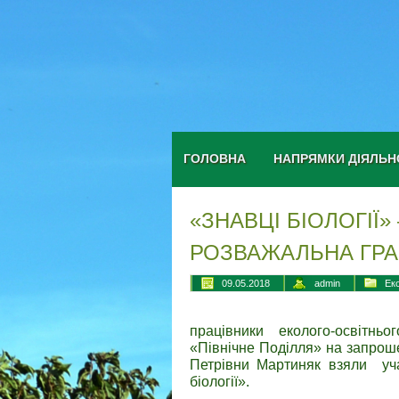
ГОЛОВНА
НАПРЯМКИ ДІЯЛЬН
«ЗНАВЦІ БІОЛОГІЇ»
РОЗВАЖАЛЬНА ГРА
09.05.2018
admin
Ек
працівники еколого-освітнь
«Північне Поділля» на запрош
Петрівни Мартиняк взяли уча
біології».