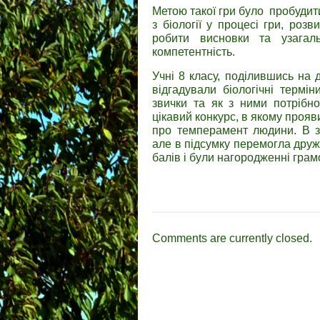
Метою такої гри було пробудити 
з біології у процесі гри, роз
робити висновки та узагаль
компетентність.
Учні 8 класу, поділившись на д
відгадували біологічні термі
звички та як з ними потрібн
цікавий конкурс, в якому прояви
про темперамент людини. В з
але в підсумку перемогла друж
балів і були нагородженні гра
Comments are currently closed.