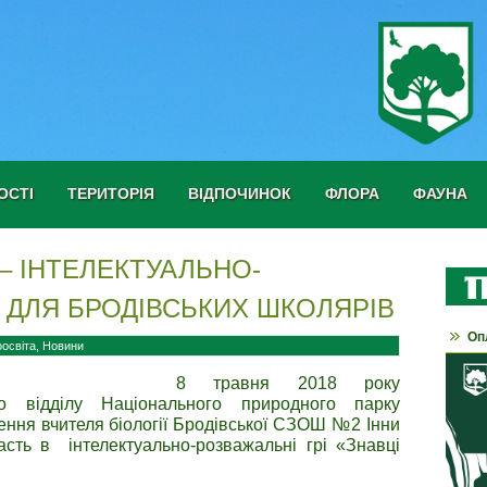
ОСТІ
ТЕРИТОРІЯ
ВІДПОЧИНОК
ФЛОРА
ФАУНА
 – ІНТЕЛЕКТУАЛЬНО-
 ДЛЯ БРОДІВСЬКИХ ШКОЛЯРІВ
Оп
оосвіта
,
Новини
8 травня 2018 року
ого відділу Національного природного парку
ення вчителя біології Бродівської СЗОШ №2 Інни
сть в інтелектуально-розважальні грі «Знавці