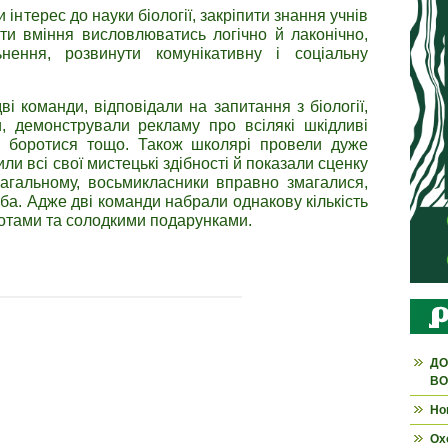
інтерес до науки біології, закріпити знання учнів
вити вміння висловлюватись логічно й лаконічно,
нення, розвинути комунікативну і соціальну
ві команди, відповідали на запитання з біології,
ни, демонстрували рекламу про всілякі шкідливі
о боротися тощо. Також школярі провели дуже
ли всі свої мистецькі здібності й показали сценку
агальному, восьмикласники вправно змагалися,
ба. Адже дві команди набрали однакову кількість
мотами та солодкими подарунками.
ДО
ВО
Но
Ох