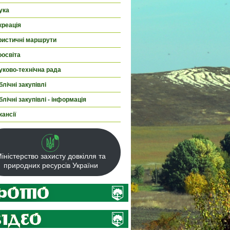
ука
креація
ристичні маршрути
оосвіта
уково-технічна рада
лічні закупівлі
лічні закупівлі - інформація
кансії
іністерство захисту довкілля та
природних ресурсів України