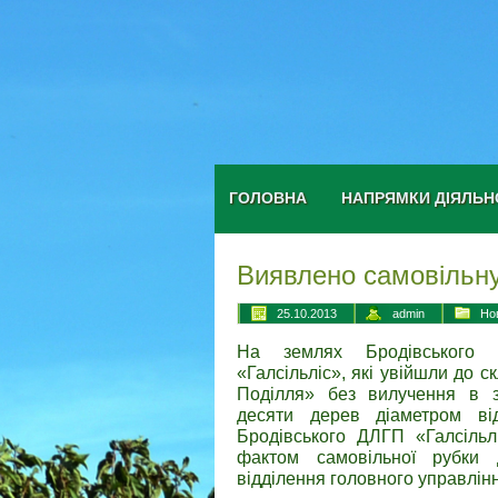
ГОЛОВНА
НАПРЯМКИ ДІЯЛЬН
Виявлено самовільну
25.10.2013
admin
Но
На землях Бродівського до
«Галсільліс», які увійшли до 
Поділля» без вилучення в з
десяти дерев діаметром ві
Бродівського ДЛГП «Галсіль
фактом самовільної рубки 
відділення головного управлінн