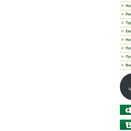
На
Ре
Ту
Ек
На
Пуб
Пуб
Ва
М