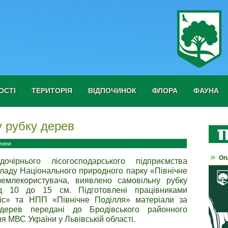
ОСТІ
ТЕРИТОРІЯ
ВІДПОЧИНОК
ФЛОРА
ФАУНА
 рубку дерев
вини
Оп
чірнього лісогосподарського підприємства
складу Національного природного парку «Північне
емлекористувача, виявлено самовільну рубку
д 10 до 15 см. Підготовлені працівниками
ліс» та НПП «Північне Поділля» матеріали за
дерев передані до Бродівського районного
я МВС України у Львівській області.