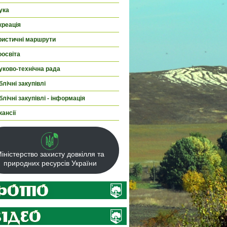
ука
креація
ристичні маршрути
оосвіта
уково-технічна рада
лічні закупівлі
лічні закупівлі - інформація
кансії
іністерство захисту довкілля та
природних ресурсів України