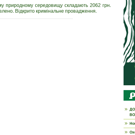
му природному середовищу складають 2062 грн.
лено. Відкрито кримінальне провадження.
ДО
ВО
Но
Ох