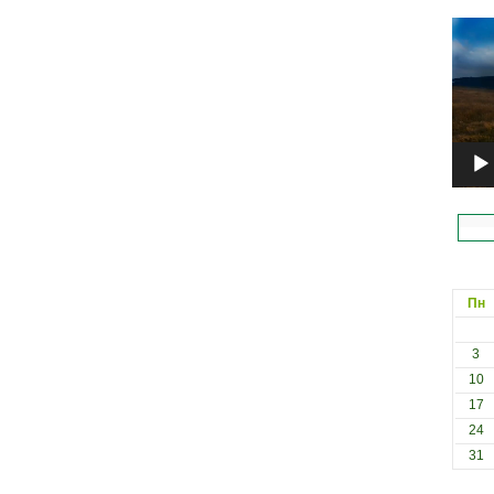
Відеоп
Пн
3
10
17
24
31