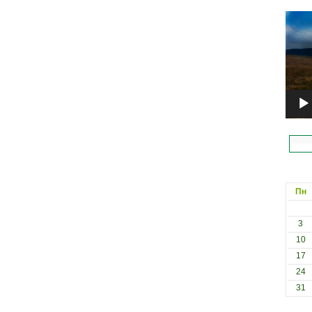
Відеоп
Пн
3
10
17
24
31