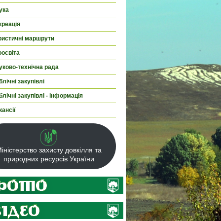
ука
креація
ристичні маршрути
оосвіта
уково-технічна рада
лічні закупівлі
лічні закупівлі - інформація
кансії
іністерство захисту довкілля та
природних ресурсів України