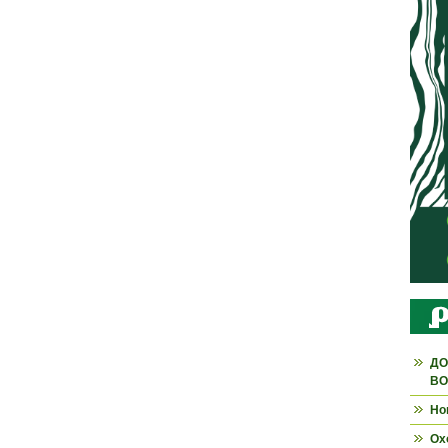
ДО
ВО
Но
Ох