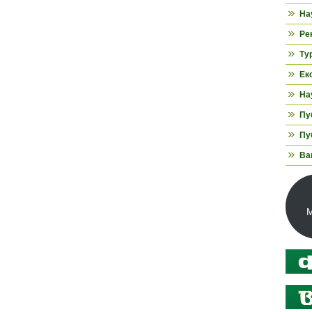
На
Ре
Ту
Ек
На
Пуб
Пуб
Ва
М