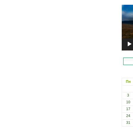
Відеоп
Пн
3
10
17
24
31