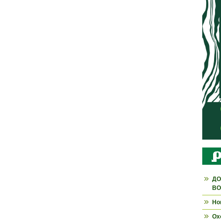
ДО
ВО
Но
Ох