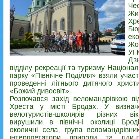
Че
Жи
Хр
Бю
еко
Жов
УГ
Дз
відділу рекреації та туризму Націона
парку «Північне Поділля» взяли участь
проведенні літнього дитячого христ
«Божий дивосвіт».
Розпочався захід веломандрівкою в
Хреста
у місті Бродах. У визнач
велотуристів-школярів різних ві
вирушили в північні околиці Брод
околичні села, група веломандрівни
інтерпретатори природи та гіди-