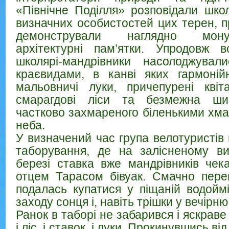
«Північне Поділля» розповідали школ
визначних особистостей цих терен, пр
демонстрували наглядно мон
архітектурні пам’ятки. Упродовж в
школярі-мандрівники насолоджувал
краєвидами, в канві яких гармоній
мальовничі луки, причепурені кві
смарагдові ліси та безмежна шир
частково захмареного біленькими хма
неба.
У визначений час група велотуристів
таборування, де на залісненому в
березі ставка вже мандрівників че
отцем Тарасом бівуак. Смачно пере
подалась купатися у піщаній водойм
заходу сонця і, навіть трішки у вечірню
Ранок в таборі не забарився і яскраве
і ліс, і ставок, і луки. Прокинувшись від