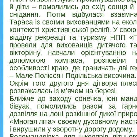
й діти – помолились до схід сонця й
снідання. Потім відбулася взаєм
Тараса із своїми вихованцями на екол
контексті християнської релігії. У сво
відділу рекреації та туризму НПП «П
провели для вихованців дитячого т
вікторину, навчали орієнтуванню н
допомогою компаса, розповіли п
особливості краю, де граничать дві ге
– Мале Полісся і Подільська височина.
Окрім того другого дня дітвора плес
розважалась із м’ячем на березі.
Ближче до заходу сонечка, юні манд
бівуак, помолились разом за гарн
дозвілля на лоні розкішної дикої прир
«Многая літа» своєму духовному наст
і вирушили у зворотну дорогу додому.
Веломандрівка для школярів літньог