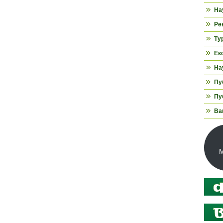
На
Ре
Ту
Ек
На
Пуб
Пуб
Ва
М