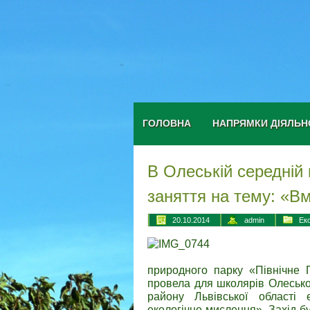
ГОЛОВНА
НАПРЯМКИ ДІЯЛЬН
В Олеській середній 
заняття на тему: «В
20.10.2014
admin
Ек
природного парку «Північне 
провела для школярів Олеської 
району Львівської області 
екологічне мислення». Захід 