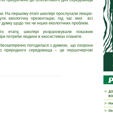
пи. На першому етапі школярі прослухали лекцію-
ути екологічну презентацію, під час якої всі
думку щодо тих чи інших екологічних проблем.
го етапу, школярі розраховували показник
міри потреби людини в екосистемах планети.
и беззаперечно погодилася з думкою, що охорона
о природного середовища – це першочергові
ДО
ВО
Но
Ох