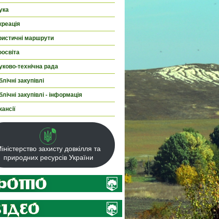
ука
креація
ристичні маршрути
оосвіта
уково-технічна рада
лічні закупівлі
лічні закупівлі - інформація
кансії
іністерство захисту довкілля та
природних ресурсів України