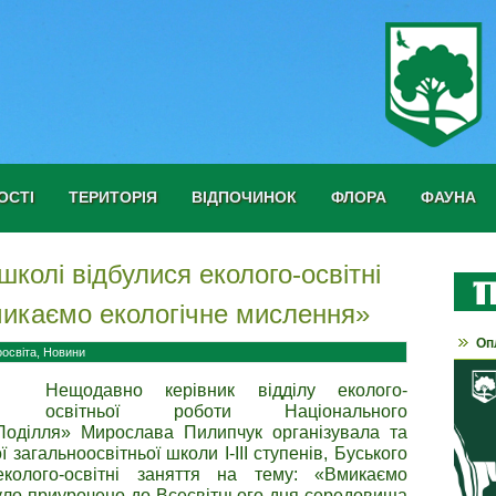
ОСТІ
ТЕРИТОРІЯ
ВІДПОЧИНОК
ФЛОРА
ФАУНА
школі відбулися еколого-освітні
микаємо екологічне мислення»
Оп
оосвіта
,
Новини
Нещодавно керівник відділу еколого-
освітньої роботи Національного
Поділля» Мирослава Пилипчук організувала та
загальноосвітньої школи І-ІІІ ступенів, Буського
еколого-освітні заняття на тему: «Вмикаємо
було приурочено до Всесвітнього дня середовища