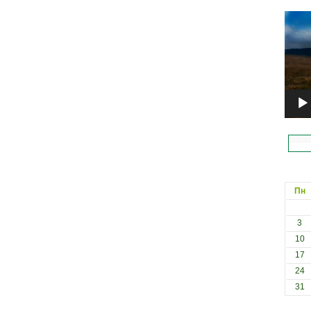
Відеоп
Пн
3
10
17
24
31