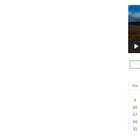
Відеоп
Пн
3
10
17
24
31