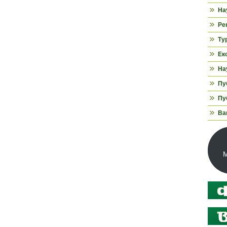
На
Ре
Ту
Ек
На
Пуб
Пуб
Ва
М