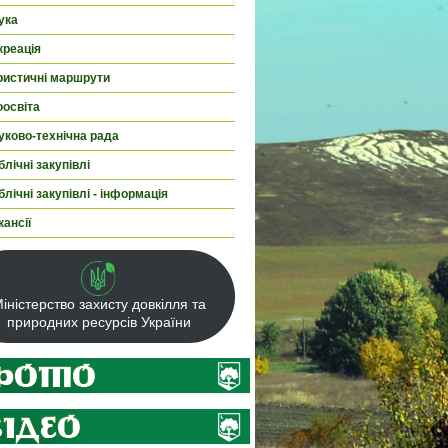
ука
креація
ристичні маршрути
оосвіта
уково-технічна рада
лічні закупівлі
лічні закупівлі - інформація
кансії
іністерство захисту довкілля та
природних ресурсів України