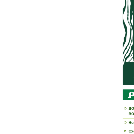
ДО
ВО
Но
Ох