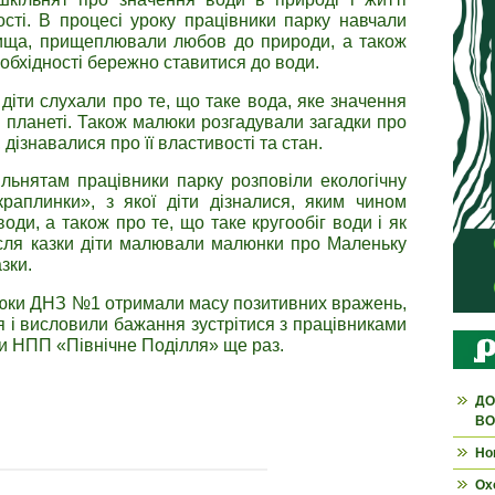
ості. В процесі уроку працівники парку навчали
вища, прищеплювали любов до природи, а також
обхідності бережно ставитися до води.
діти слухали про те, що таке вода, яке значення
 планеті. Також малюки розгадували загадки про
 дізнавалися про її властивості та стан.
ільнятам працівники парку розповіли екологічну
раплинки», з якої діти дізналися, яким чином
ди, а також про те, що таке кругообіг води і як
Після казки діти малювали малюнки про Маленьку
зки.
люки ДНЗ №1 отримали масу позитивних вражень,
 і висловили бажання зустрітися з працівниками
ти НПП «Північне Поділля» ще раз.
ДО
ВО
Но
Ох