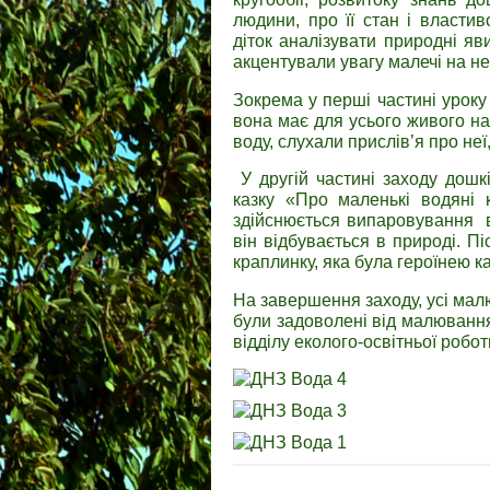
людини, про її стан і властив
діток аналізувати природні я
акцентували увагу малечі на не
Зокрема у перші частині уроку 
вона має для усього живого на
воду, слухали прислів’я про неї,
У другій частині заходу дошк
казку «Про маленькі водяні к
здійснюється випаровування во
він відбувається в природі. 
краплинку, яка була героїнею ка
На завершення заходу, усі ма
були задоволені від малювання
відділу еколого-освітньої робо