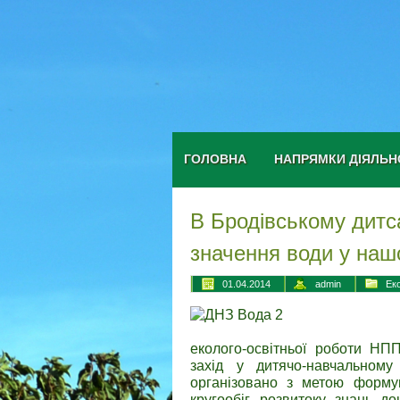
ГОЛОВНА
НАПРЯМКИ ДІЯЛЬН
В Бродівському дитс
значення води у наш
01.04.2014
admin
Ек
еколого-освітньої роботи НПП
захід у дитячо-навчально
організовано з метою формув
кругообіг, розвитоку знань д