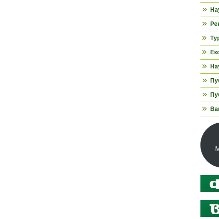
На
Ре
Ту
Ек
На
Пуб
Пуб
Ва
М