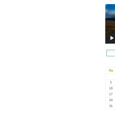
Відеоп
Пн
3
10
17
24
31