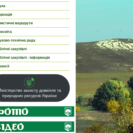
ука
креація
ристичні маршрути
оосвіта
уково-технічна рада
лічні закупівлі
лічні закупівлі - інформація
кансії
іністерство захисту довкілля та
природних ресурсів України