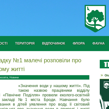
ОСТІ
ТЕРИТОРІЯ
ВІДПОЧИНОК
ФЛОРА
ФАУНА
адку №1 малечі розповіли про
ому житті
Оп
оосвіта
,
Новини
«Значення води у нашому житті». Під
такою назвою працівники відділу
 «Північне Поділля» провели еколого-освітній
му закладі №1 міста Броди. Навчання було
ання в дітей уявлення про воду, її світовий
ошкільнят про значення води в природі і житті