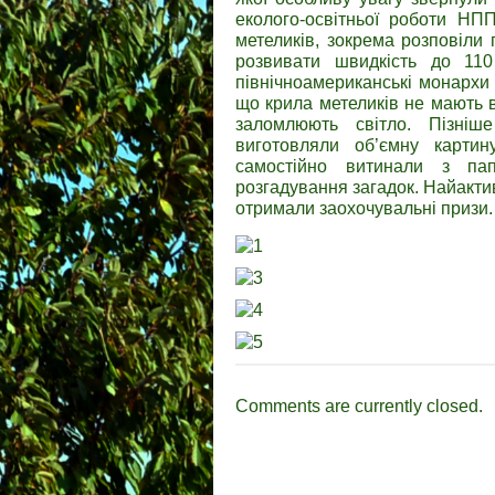
еколого-освітньої роботи НП
метеликів, зокрема розповіли
розвивати швидкість до 110
північноамериканські монархи –
що крила метеликів не мають в
заломлюють світло. Пізніше
виготовляли об’ємну картин
самостійно витинали з па
розгадування загадок. Найакти
отримали заохочувальні призи.
Comments are currently closed.