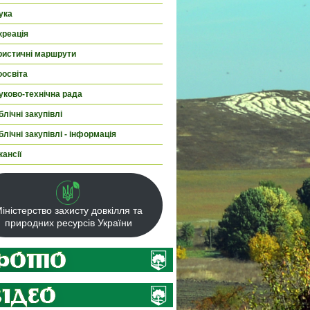
ука
креація
ристичні маршрути
оосвіта
уково-технічна рада
лічні закупівлі
лічні закупівлі - інформація
кансії
іністерство захисту довкілля та
природних ресурсів України