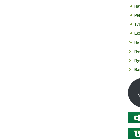
На
Ре
Ту
Ек
На
Пуб
Пуб
Ва
М