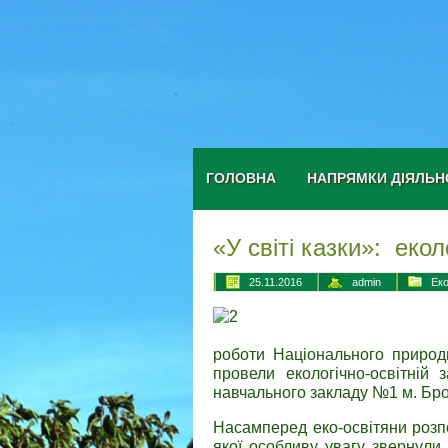
ГОЛОВНА
НАПРЯМКИ ДІЯЛЬН
«У світі казки»: екол
25.11.2016
admin
Еко
роботи Національного природн
провели екологічно-освітній 
навчального закладу №1 м. Брод
Насамперед еко-освітяни розпо
якої особливу увагу звернули 