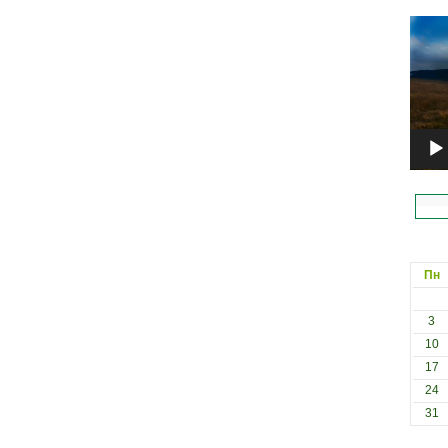
Відеоп
Пн
3
10
17
24
31