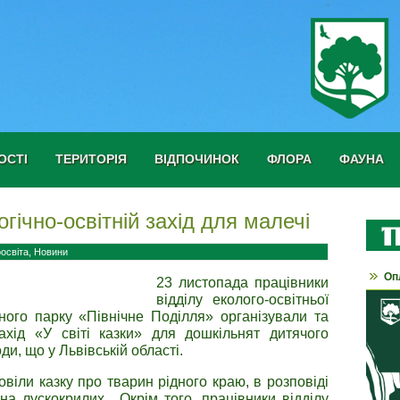
ОСТІ
ТЕРИТОРІЯ
ВІДПОЧИНОК
ФЛОРА
ФАУНА
огічно-освітній захід для малечі
освіта
,
Новини
Оп
23 листопада працівники
відділу еколого-освітньої
ого парку «Північне Поділля» організували та
захід «У світі казки» для дошкільнят дитячого
и, що у Львівській області.
віли казку про тварин рідного краю, в розповіді
на лускокрилих. Окрім того, працівники відділу