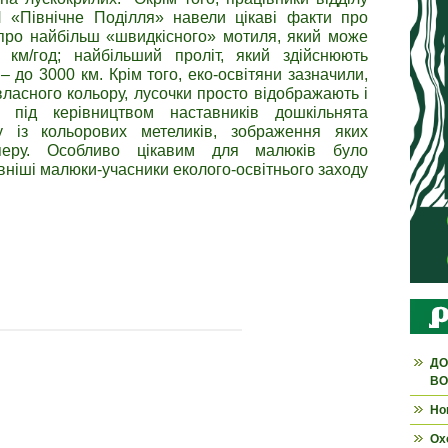
П «Північне Поділля» навели цікаві факти про
 про найбільш «швидкісного» мотиля, який може
 км/год; найбільший проліт, який здійснюють
 до 3000 км. Крім того, еко-освітяни зазначили,
ласного кольору, лусочки просто відображають і
 під керівництвом наставників дошкільнята
у із кольорових метеликів, зображення яких
перу. Особливо цікавим для малюків було
вніші малюки-учасники еколого-освітнього заходу
ДО
ВО
Но
Ох