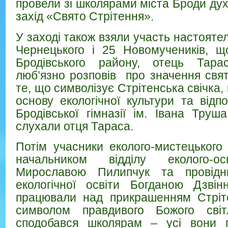
провели зі школярами міста Броди ду
захід «Свято Стрітення».
У заході також взяли участь настоят
Чернецького і 25 Новомучеників, що
Бродівського району, отець Тара
люб’язно розповів про значення свят
те, що символізує Стрітенська свічка, 
основу екологічної культури та відпо
Бродівської гімназії ім. Івана Труш
слухали отця Тараса.
Потім учасники еколого-мистецького 
начальником відділу еколого-ос
Мирославою Пилипчук та провід
екологічної освіти Богданою Дзві
працювали над прикрашенням Стріте
символом правдивого Божого світ
сподобався школярам – усі вони 