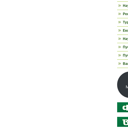
На
Ре
Ту
Ек
На
Пуб
Пуб
Ва
М