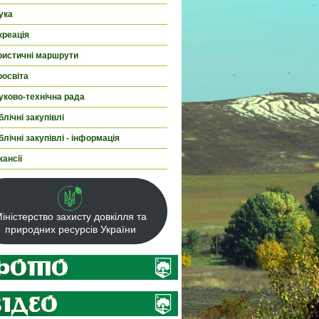
ука
креація
ристичні маршрути
оосвіта
уково-технічна рада
лічні закупівлі
лічні закупівлі - інформація
кансії
іністерство захисту довкілля та
природних ресурсів України