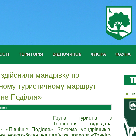
ОСТІ
ТЕРИТОРІЯ
ВІДПОЧИНОК
ФЛОРА
ФАУНА
 здійснили мандрівку по
ьному туристичному маршруті
Оп
чне Поділля»
вини
Група туристів з
Тернополя відвідала
к «Північне Поділля». Зокрема мандрівників-
а геолого-ботанічна пам’ятка природи «Триніг».