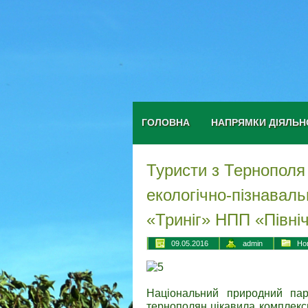
ГОЛОВНА
НАПРЯМКИ ДІЯЛЬН
Туристи з Тернополя
екологічно-пізнавал
«Триніг» НПП «Півні
09.05.2016
admin
Но
Національний природний пар
тернополян цікавила комплексн