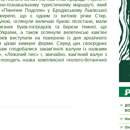
чно-пізнавальному туристичному маршруті, який
«Північне Поділля» у Бродівському Львівської
джерело, що є одним із витоків річки Стир,
ною, оглянули величаві букові лісостани, мали
езних буків-патріархів та берези темної, що
країни, а також оглянули велетенські кам’яні
оків виступили на поверхню із дня архаїчного
и цікаві химерні форми. Серед цих своєрідних
кам сподобалися закам’янілі валуни із назвами
», «Лежачий пес» і, звичайно, кам’яний валун з
 походить назва комплексної геолого-ботанічної
ДО
ВО
Но
Ох