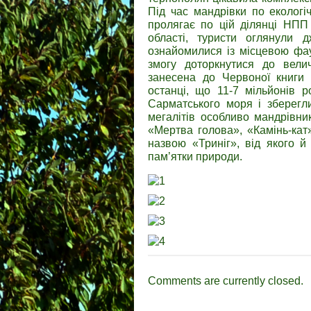
Під час мандрівки по екологі
пролягає по цій ділянці НПП 
області, туристи оглянули 
ознайомилися із місцевою фау
змогу доторкнутися до велич
занесена до Червоної книги У
останці, що 11-7 мільйонів р
Сарматського моря і зберегл
мегалітів особливо мандрівни
«Мертва голова», «Камінь-кат
назвою «Триніг», від якого й
пам’ятки природи.
Comments are currently closed.