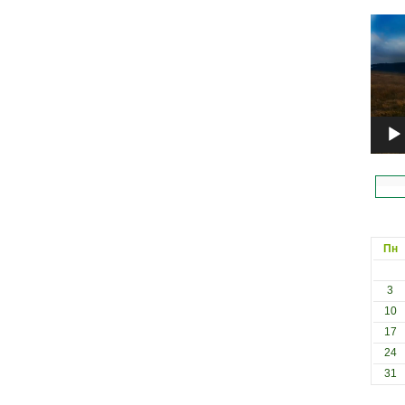
Відеоп
Пн
3
10
17
24
31