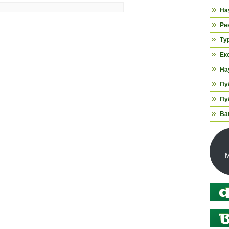
На
Ре
Ту
Ек
На
Пуб
Пуб
Ва
М