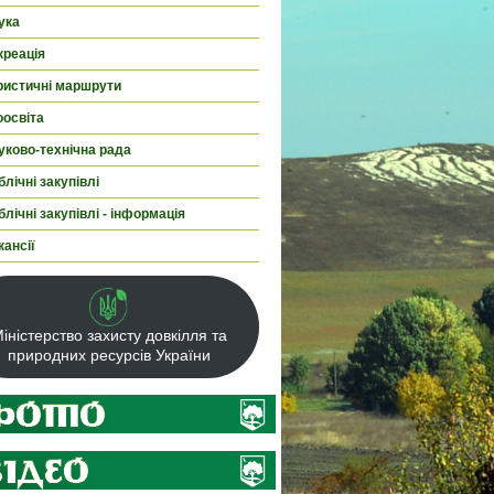
ука
креація
ристичні маршрути
оосвіта
уково-технічна рада
лічні закупівлі
лічні закупівлі - інформація
кансії
іністерство захисту довкілля та
природних ресурсів України