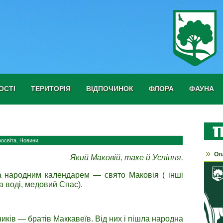
ОСТІ
ТЕРИТОРІЯ
ВІДПОЧИНОК
ФЛОРА
ФАУНА
оосвіта
,
Новини
Оп
Який Маковій, таке й Успіння.
за народним календарем — свято Маковія ( інші
 воді, медовий Спас).
иків — братів Маккавеїв. Від них і пішла народна