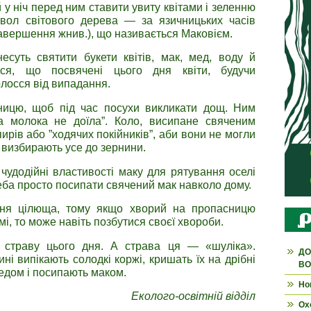
у ніч перед ним ставити увиту квітами і зеленню
мвол світового дерева — за язичницьких часів
завершення жнив.), що називається Маковієм.
суть святити букети квітів, мак, мед, воду й
ься, що посвячені цього дня квіти, будучи
олосся від випадання.
ницю, щоб під час посухи викликати дощ. Ним
а молока не доїла”. Коло, висипане свяченим
рів або ”ходячих покійників”, аби вони не могли
е визбирають усе до зернини.
чудодійні властивості маку для рятування оселі
реба просто посипати свячений мак навколо дому.
дня цілюща, тому якщо хворий на пропасницю
і, то може навіть позбутися своєї хвороби.
 страву цього дня. А страва ця — «шуліка».
ДО
ині випікають солодкі коржі, кришать їх на дрібні
ВО
едом і посипають маком.
Но
Еколого-освітній відділ
Ох