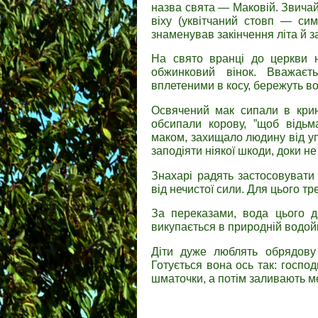
назва свята — Маковій. Звичай 
віху (уквітчаний стовп — си
знаменував закінчення літа й 
На свято вранці до церкви не
обжинковий вінок. Вважаєт
вплетеними в косу, бережуть в
Освячений мак сипали в кри
обсипали корову, ”щоб відьм
маком, захищало людину від упи
заподіяти ніякої шкоди, доки н
Знахарі радять застосовувати 
від нечистої сили. Для цього т
За переказами, вода цього 
викупається в природній водойм
Діти дуже люблять обрядову
Готується вона ось так: господ
шматочки, а потім заливають м