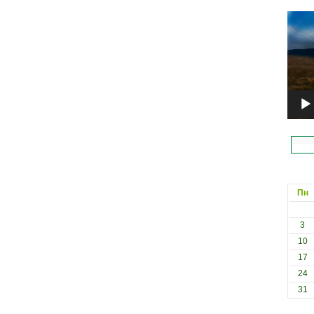
Відеоп
Пн
3
10
17
24
31