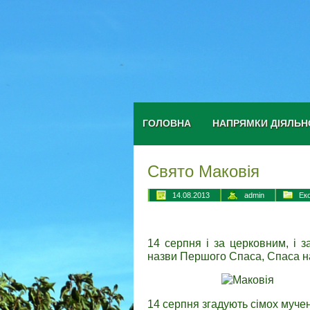
ГОЛОВНА
НАПРЯМКИ ДІЯЛЬН
Свято Маковія
14.08.2013
admin
Ек
14 серпня і за церковним, і 
назви Першого Спаса, Спаса на
14 серпня згадують сімох мучен