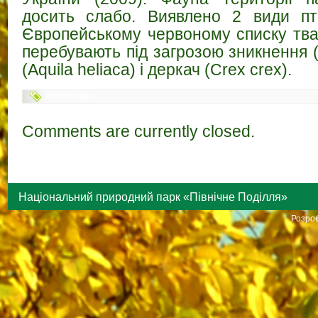
досить слабо. Виявлено 2 види пта
Європейському червоному списку тва
перебувають під загрозою зникнення 
(Aquila heliaca) і деркач (Crex crex).
Історія парку
Comments are currently closed.
Національний природний парк «Північне Поділля»
Розроб