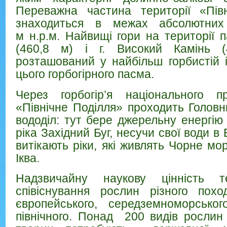
Переважна частина території «Півн
знаходиться в межах абсолютних
м н.р.м. Найвищі гори на території п
(460,8 м) і г. Високий Камінь (
розташований у найбільш горбистій і
цього горбогірного пасма.
Через горбогір’я національного п
«Північне Поділля» проходить Голов
вододіл: тут бере джерельну енергію
ріка Західний Буг, несучи свої води в 
витікають ріки, які живлять Чорне мо
Іква.
Надзвичайну наукову цінність 
співіснування рослин різного похо
європейського, середземноморськог
північного. Понад 200 видів рослин 