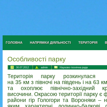
ГОЛОВНА
НАПРЯМКИ ДІЯЛЬНОСТІ
ТЕРИТОРІЯ
Особливості парку
30.07.2012
admin
Науково-технічна рада
Територія парку розкинулася
на 35 км з півночі на південь і на 63 км
та охоплює північно-західний кр
височини. Окрасою території парку є ф
райони гір Гологори та Вороняки – н
яким характерні долинно-балкові