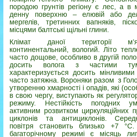
породою грунтів регіону є лес, а в 
денну поверхню – елювій або дел
мергелів, третинних вапняків, піско
місцями балтські щільні глини.
Клімат даної території м’я
континентальний, вологий. Літо тепл
часто дощове, особливо в другій поло
досить волога з частими ту
характеризується досить мінливими
часто затяжна. Вороняки разом з Гол
утворенню хмарності і опадів, які (осо
в свою чергу, виступають як регулят
режиму. Нестійкість погодних у
активним розвитком циркуляційних п
циклонів та антициклонів. Серед
повітря становить близько +7 °С
багаторічному режимі є місяць лип