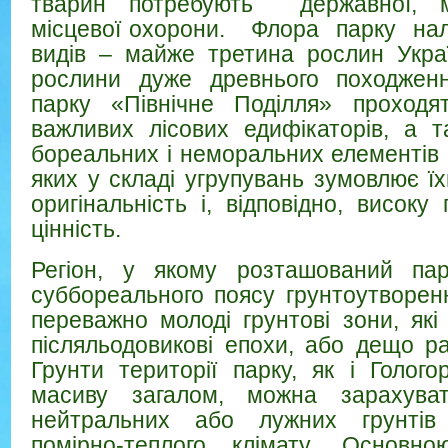
тварин потребують державної, м
місцевої охорони. Флора парку нал
видів – майже третина рослин Укра
рослини дуже древнього походженн
парку «Північне Поділля» проходя
важливих лісових едифікаторів, а т
бореальних і неморальних елементів 
яких у складі угрупувань зумовлює ї
оригінальність і, відповідно, висок
цінність.
Регіон, у якому розташований па
суббореального поясу грунтоутворен
переважно молоді грунтові зони, як
післяльодовикові епохи, або дещо ра
Грунти території парку, як і Голого
масиву загалом, можна зарахува
нейтральних або лужних грунтів 
помірно-теплого клімату. Основн