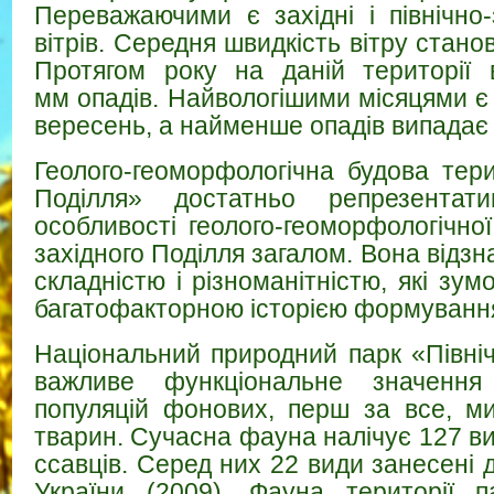
Переважаючими є західні і північно-
вітрів. Середня швидкість вітру станов
Протягом року на даній території 
мм опадів. Найвологішими місяцями є
вересень, а найменше опадів випадає 
Геолого-геоморфологічна будова тери
Поділля» достатньо репрезентати
особливості геолого-геоморфологічної
західного Поділля загалом. Вона відз
складністю і різноманітністю, які зум
багатофакторною історією формуванн
Національний природний парк «Півні
важливе функціональне значення
популяцій фонових, перш за все, ми
тварин. Сучасна фауна налічує 127 вид
ссавців. Серед них 22 види занесені 
України (2009). Фауна території п