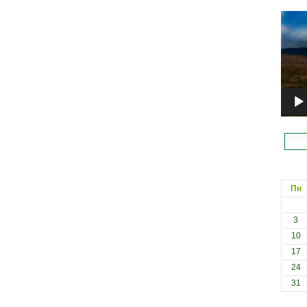
Відеоп
Пн
3
10
17
24
31