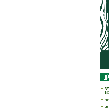
ДО
ВО
Но
Ох