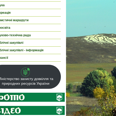
ука
креація
ристичні маршрути
оосвіта
уково-технічна рада
лічні закупівлі
лічні закупівлі - інформація
кансії
іністерство захисту довкілля та
природних ресурсів України