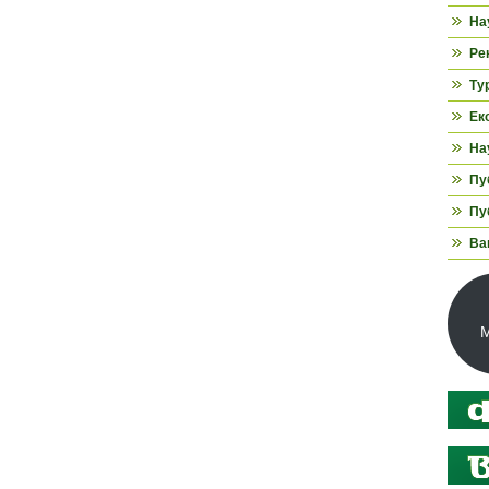
На
Ре
Ту
Ек
На
Пуб
Пуб
Ва
М