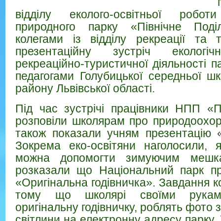
відділу еколого-освітньої робот
природного парку «Північне Поді
колегами із відділу рекреації та 
презентаційну зустріч екологічн
рекреаційно-туристичної діяльності п
педагогами Голубицької середньої шк
району Львівської області.
Під час зустрічі працівники НПП «П
розповіли школярам про природоохор
також показали учням презентацію 
Зокрема еко-освітяни наголосили, 
можна допомогти зимуючим мешк
розказали що Національний парк пр
«Оригінальна годівничка». Завдання к
тому що школярі своїми руками
оригінальну годівничку, роблять фото з
світлини на електронну адресу парку.