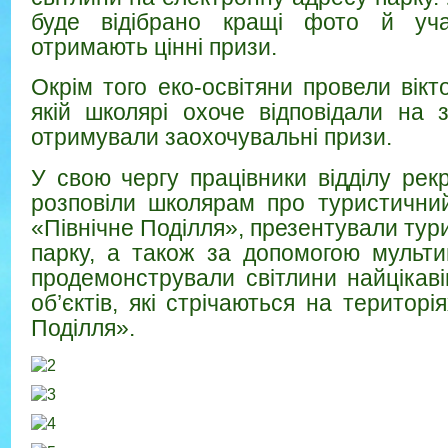
буде відібрано кращі фото й уча
отримають цінні призи.
Окрім того еко-освітяни провели вік
якій школярі охоче відповідали на
отримували заохочувальні призи.
У свою чергу працівники відділу рек
розповіли школярам про туристични
«Північне Поділля», презентували ту
парку, а також за допомогою мульти
продемонстрували світлини найцікав
об’єктів, які стрічаються на територ
Поділля».