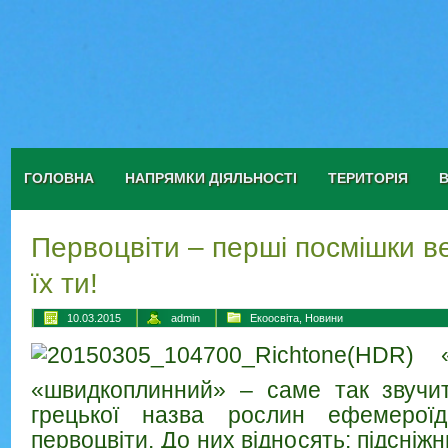
ГОЛОВНА
НАПРЯМКИ ДІЯЛЬНОСТІ
ТЕРИТОРІЯ
Первоцвіти – перші посмішки в
їх ти!
10.03.2015
admin
Екоосвіта
,
Новини
«швидкоплинний» – саме так звучит
грецької назва рослин ефемероїд
первоцвіти. До них відносять: підсніжн