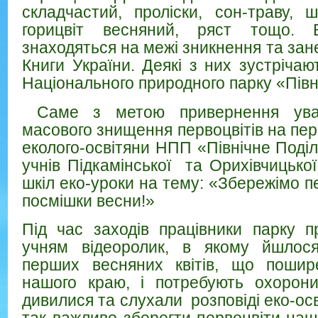
складчастий, проліски, сон-траву, 
горицвіт весняний, ряст тощо. 
знаходяться на межі зникнення та зан
Книги України. Деякі з них зустрічаю
Національного природного парку «Півн
Саме з метою привернення уваг
масового знищення первоцвітів на пер
еколого-освітяни НПП «Північне Поді
учнів Підкамінської та Орихівчицької
шкіл еко-уроки на тему: «Збережімо п
посмішки весни!»
Під час заходів працівники парку 
учням відеоролик, в якому йшлося
перших весняних квітів, що пошире
нашого краю, і потребують охорони
дивилися та слухали розповіді еко-осв