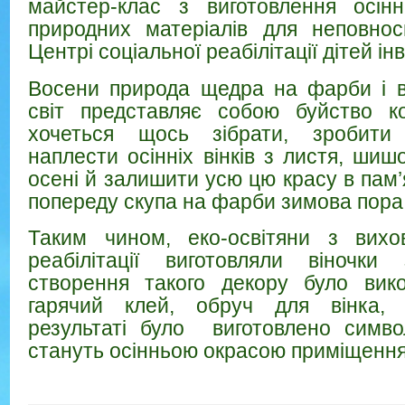
майстер-клас з виготовлення осінн
природних матеріалів для неповнос
Центрі соціальної реабілітації дітей інв
Восени природа щедра на фарби і в
світ представляє собою буйство ко
хочеться щось зібрати, зробит
наплести осінніх вінків з листя, шиш
осені й залишити усю цю красу в пам’
попереду скупа на фарби зимова пора
Таким чином, еко-освітяни з вих
реабілітації виготовляли віночк
створення такого декору було вик
гарячий клей, обруч для вінка, 
результаті було виготовлено символі
стануть осінньою окрасою приміщення