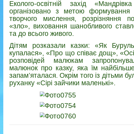
Еколого-освітній захід «Мандрів
організовано з метою формування
творчого мислення, розрізняння п
«зло», виховання шанобливого став
та до всього живого.
Дітям розказали казки: «Як Бурул
купалася», «Про що співає дощ», «Осі
розповідей малюкам запропонув
малюнок про казку, яка їм найбільш
запам’яталася. Окрім того із дітьми бу
руханку «Сірі зайчики маленькі».