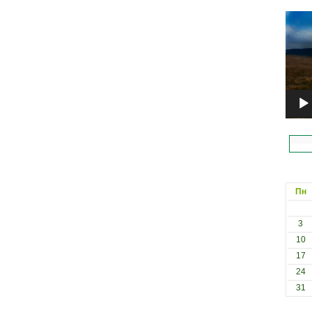
Відеоп
Пн
3
10
17
24
31