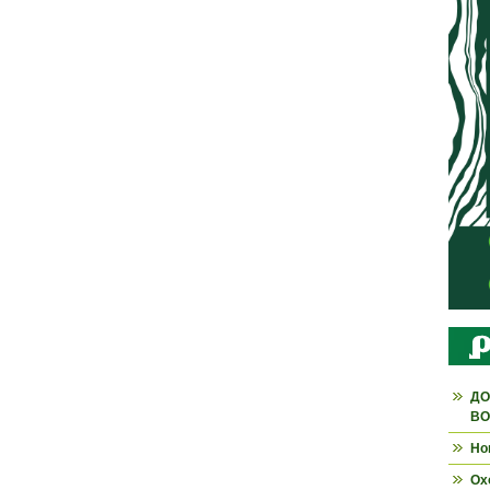
ДО
ВО
Но
Ох