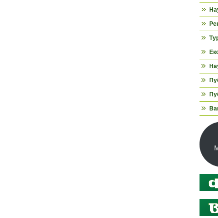
На
Ре
Ту
Ек
На
Пуб
Пуб
Ва
М