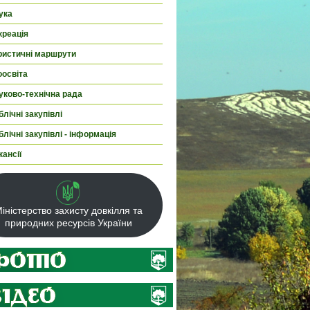
ука
креація
ристичні маршрути
оосвіта
уково-технічна рада
лічні закупівлі
лічні закупівлі - інформація
кансії
іністерство захисту довкілля та
природних ресурсів України