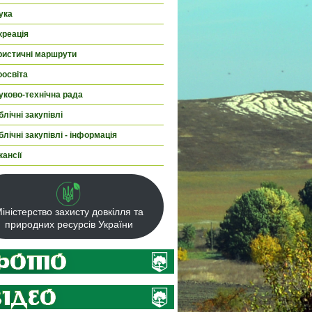
ука
креація
ристичні маршрути
оосвіта
уково-технічна рада
лічні закупівлі
лічні закупівлі - інформація
кансії
іністерство захисту довкілля та
природних ресурсів України