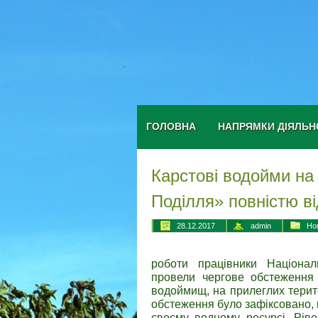
ГОЛОВНА
НАПРЯМКИ ДІЯЛЬН
Карстові водойми на 
Поділля» повністю в
28.12.2017
admin
Но
роботи працівники Націонал
провели чергове обстеження 
водоймищ, на прилеглих терито
обстеження було зафіксовано, 
своєму водному ресурсі. Рів