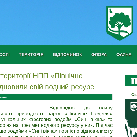
ОСТІ
ТЕРИТОРІЯ
ВІДПОЧИНОК
ФЛОРА
ФАУНА
території НПП «Північне
ідновили свій водний ресурс
Оп
вини
Відповідно до плану
ьного природного парку «Північне Поділля»
унікальних карстових водойм «Сині вікна» та
ріях на предмет водного ресурсу у них. Під час
що водойми «Сині вікна» повністю відновилися у
ень води у карстах на сьогодні можна вважати