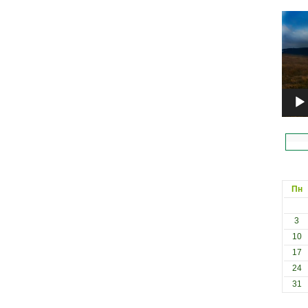
Відеоп
Пн
3
10
17
24
31