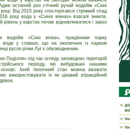
Адже останній раз стічний ручай водойм «Сині
році. Від 2015 року спостерігався стрімкий спад
016 році вода у «Синіх вікнах» взагалі зникла.
й рівень у карстах почав відновлюватися і зараз
их водойм «Сині вінка», працівники парку
ь води у ставках, що на околичних із парком
янці русло річки Луг є обезводненим.
е Поділля» під час огляду заповідних територій
трійського періоду, які вибудовані нашими
основі. Їхній технічний стан можна вважати
ляє використовувати їх як цікавий атракційний
дрівок.
ДО
ВО
Но
Ох