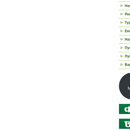
На
Ре
Ту
Ек
На
Пуб
Пуб
Ва
М