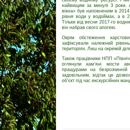
найвищим за минулі 3 роки. 
вікна» був наповненим в 2014 
рівня води у водоймах, а в 2
Тільки від весни 2017-го водни
він набрав свого апогею.
Окрім обстеження карстов
зафіксували належний рівен
територіях. Лиш на окремій діл
Також працівники НПП «Північн
оглянули кам’яні мости авс
пращурами на безрозчинній 
задовільним, відтак це дозво
об’єкт під час екскурсійних ман