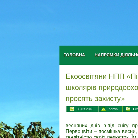
ГОЛОВНА
НАПРЯМКИ ДІЯЛЬН
Екоосвітяни НПП «Пі
школярів природоохо
просять захисту»
06.03.2018
admin
Ек
весняних днів з-під снігу п
Первоцвіти – посмішка весни,
тендітністю своїх пелюсток. Їм