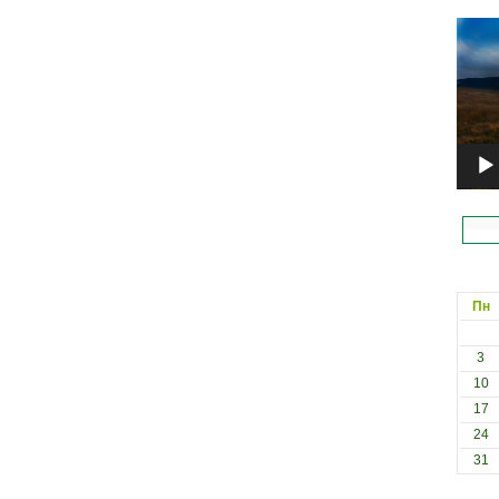
Відеоп
Пн
3
10
17
24
31