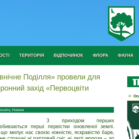
ОСТІ
ТЕРИТОРІЯ
ВІДПОЧИНОК
ФЛОРА
ФАУНА
внічне Поділля» провели для
ронний захід «Первоцвіти
Оп
оосвіта
,
Новини
З приходом перших
робиваються перші первістки оновленої землі.
 що милує нас своєю ніжністю, яскравістю барв,
 не страшні ні раптовий сніг, ні люті морози – до