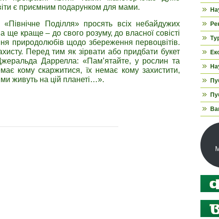
квіти є приємним подарунком для мами.
На
 «Північне Поділля» просять всіх небайдужих
Ре
 ще краще – до свого розуму, до власної совісті
Ту
ння природолюбів щодо збереження первоцвітів.
ахисту. Перед тим як зірвати або придбати букет
Ек
Джеральда Даррелла: «Пам’ятайте, у рослин та
На
емає кому скаржитися, їх немає кому захистити,
ними живуть на цій планеті…».
Пуб
Пуб
Ва
М