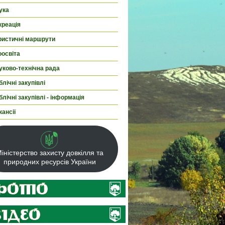
ука
креація
ристичні маршрути
оосвіта
уково-технічна рада
лічні закупівлі
лічні закупівлі - інформація
кансії
іністерство захисту довкілля та
природних ресурсів України