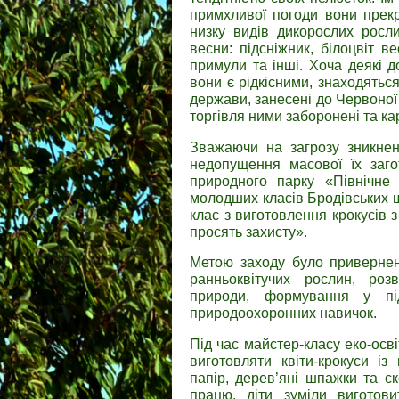
примхливої погоди вони прек
низку видів дикорослих росли
весни: підсніжник, білоцвіт 
примули та інші. Хоча деякі д
вони є рідкісними, знаходяться
держави, занесені до Червоної 
торгівля ними заборонені та к
Зважаючи на загрозу зникнен
недопущення масової їх заго
природного парку «Північне
молодших класів Бродівських ш
клас з виготовлення крокусів 
просять захисту».
Метою заходу було приверне
ранньоквітучих рослин, роз
природи, формування у підр
природоохоронних навичок.
Під час майстер-класу еко-ос
виготовляти квіти-крокуси і
папір, дерев’яні шпажки та с
працю, діти зуміли виготови