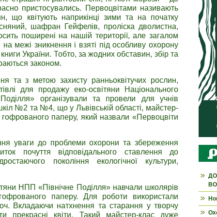
расно пристосувались. Первоцвітами називають
н, що квітують наприкінці зими та на початку
весняний, шафран Гейфелів, проліска дволистна,
осить поширені на нашій території, але загалом
 на межі зникнення і взяті під особливу охорону
книги України. Тобто, за жодних обставин, збір та
араються законом.
ня та з метою захисту ранньоквітучих рослин,
тівлі для продажу еко-освітяни Національного
 Поділля» організували та провели для учнів
кіл №2 та №4, що у Львівській області, майстер-
з гофрованого паперу, який назвали «Первоцвіти
ння уваги до проблеми охорони та збереження
виток почуття відповідального ставлення до
остаючого покоління екологічної культури,
ДО
ВО
вітяни НПП «Північне Поділля» навчали школярів
з гофрованого паперу. Для роботи використали
Но
коч. Вкладаючи натхнення та старання у творчу
Ох
ти прекрасні квіти. Такий майстер-клас дуже