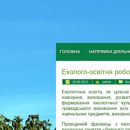
ГОЛОВНА
НАПРЯМКИ ДІЯЛЬН
Еколого-освітня роб
10.06.2013
admin
Ек
Екологічна освіта, як ціліс
навчання, виховання, розви
формування екологічної кул
громадського виховання всіх
навчальних предметів, виховно
Провідниий фахівець з екол
екологічні заняття «Дивосвіт 