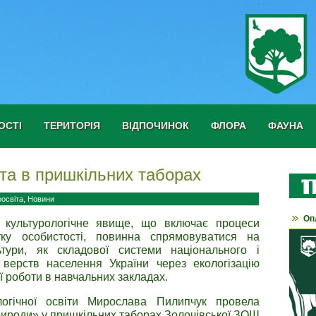
ОСТІ
ТЕРИТОРІЯ
ВІДПОЧИНОК
ФЛОРА
ФАУНА
ота в пришкільних таборах
оосвіта
,
Новини
Оп
не культурологічне явище, що включає процеси
тку особистості, повинна спрямовуватися на
ьтури, як складової системи національного і
 верств населення України через екологізацію
ї роботи в навчальних закладах.
огічної освіти Мирослава Пилипчук провела
природи» у пришкільних таборах Золочівської ЗОШ