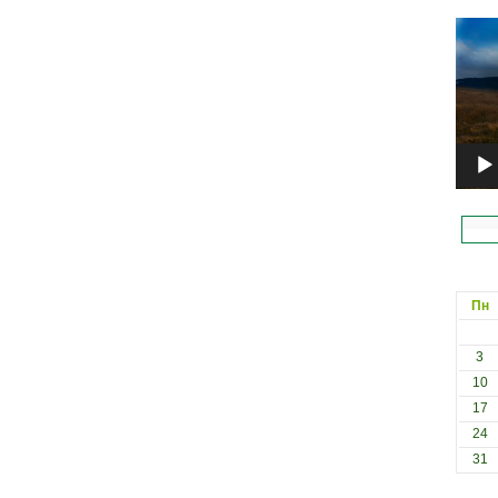
Відеоп
Пн
3
10
17
24
31