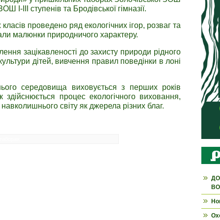
ЗОШ І-ІІІ ступенів та Бродівської гімназії.
класів проведено ряд екологічних ігор, розваг та
али малюнки природничого характеру.
ення зацікавленості до захисту природи рідного
ультури дітей, вивчення правил поведінки в лоні
ого середовища виховується з перших років
як здійснюється процес екологічного виховання,
навколишнього світу як джерела різних благ.
 таборах
ДО
ВО
Но
Ох