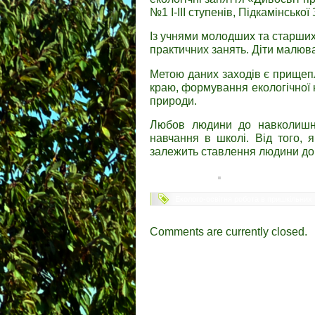
№1 І-ІІІ ступенів, Підкамінської 
Із учнями молодших та старших 
практичних занять. Діти малюв
Метою даних заходів є прищепл
краю, формування екологічної к
природи.
Любов людини до навколишнь
навчання в школі. Від того, 
залежить ставлення людини до 
Еколого-освітня робота в пришкільних
Comments are currently closed.