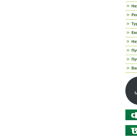
На
Ре
Ту
Ек
На
Пуб
Пуб
Ва
М