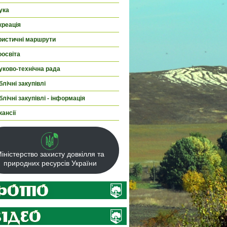
ука
креація
ристичні маршрути
оосвіта
уково-технічна рада
лічні закупівлі
лічні закупівлі - інформація
кансії
іністерство захисту довкілля та
природних ресурсів України