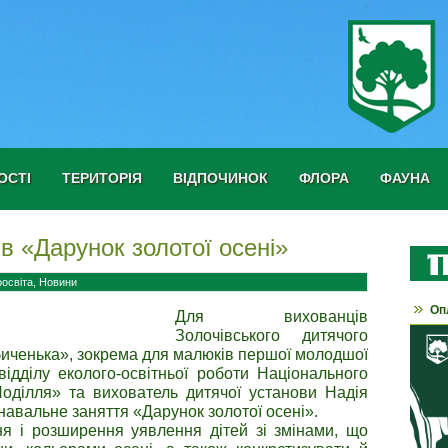
ОСТІ
ТЕРИТОРІЯ
ВІДПОЧИНОК
ФЛОРА
ФАУНА
ів «Дарунок золотої осені»
оосвіта
,
Новини
Оп
Для вихованців
Золочівського дитячого
иченька», зокрема для малюків першої молодшої
відділу еколого-освітньої роботи Національного
оділля» та вихователь дитячої установи Надія
навальне заняття «Дарунок золотої осені».
я і розширення уявлення дітей зі змінами, що