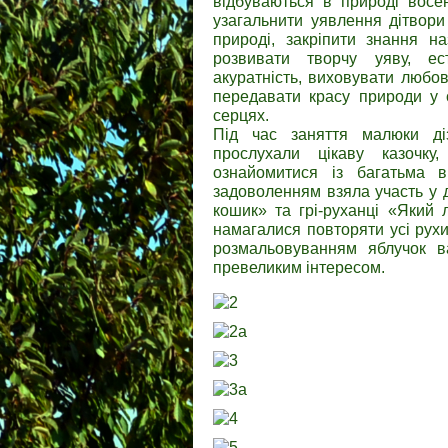
відбуваються в природі восен
узагальнити уявлення дітвори
природі, закріпити знання н
розвивати творчу уяву, ес
акуратність, виховувати любо
передавати красу природи у 
серцях.
Під час заняття малюки діз
прослухали цікаву казочку
ознайомитися із багатьма в
задоволенням взяла участь у 
кошик» та грі-руханці «Який 
намагалися повторяти усі рухи
розмальовуванням яблучок в
превеликим інтересом.