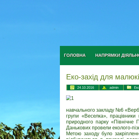
ГОЛОВНА
НАПРЯМКИ ДІЯЛЬН
Еко-захід для малюк
24.10.2016
admin
Ек
навчального закладу №6 «Верб
групи «Веселка», працівники 
природного парку «Північне П
Данькових провели еколого-піз
Метою заходу було закріпленн