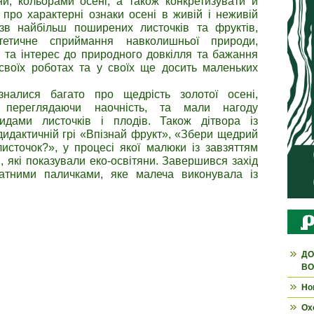
и, кольорами осені, а також конкретизувати й
 про характерні ознаки осені в живій і неживій
азв найбільш поширених листочків та фруктів,
тетичне сприймання навколишньої природи,
в та інтерес до природного довкілля та бажання
своїх роботах та у своїх ще досить маленьких
налися багато про щедрість золотої осені,
, переглядаючи наочність, та мали нагоду
идами листочків і плодів. Також дітвора із
дидактичній грі «Впізнай фрукт», «Збери щедрий
листочок?», у процесі якої малюки із завзяттям
, які показували еко-освітяни. Завершився захід
атними паличками, яке малеча виконувала із
ДО
ВО
Но
Ох