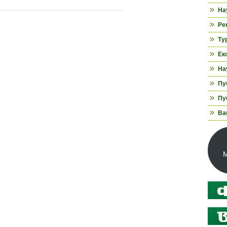
На
Ре
Ту
Ек
На
Пуб
Пуб
Ва
М