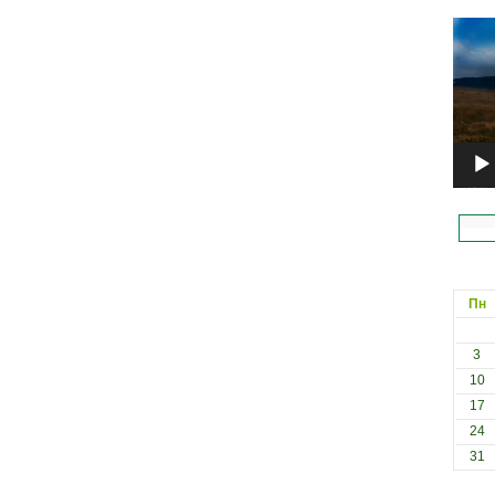
Відеоп
Пн
3
10
17
24
31