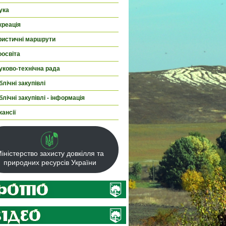
ука
креація
ристичні маршрути
оосвіта
уково-технічна рада
лічні закупівлі
лічні закупівлі - інформація
кансії
іністерство захисту довкілля та
природних ресурсів України