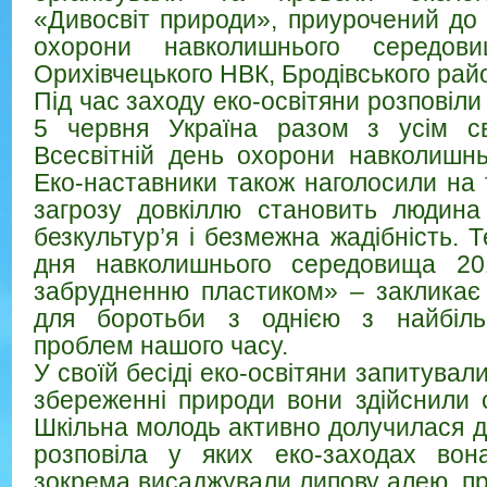
«Дивосвіт природи», приурочений до 
охорони навколишнього середов
Орихівчецького НВК, Бродівського рай
Під час заходу еко-освітяни розповіли
5 червня Україна разом з усім св
Всесвітній день
охорони навколишнь
Еко-наставники також наголосили на 
загрозу довкіллю становить людина 
безкультур’я і безмежна жадібність. 
дня навколишнього середовища 20
забрудненню пластиком» – закликає 
для боротьби з однією з найбіль
проблем нашого часу.
У своїй бесіді еко-освітяни запитували
збереженні природи вони здійснили 
Шкільна молодь активно долучилася д
розповіла у яких еко-заходах вон
зокрема висаджували липову алею, п