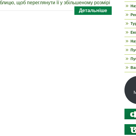
блицю, щоб переглянути її у збільшеному розмірі
На
Детальніше
Ре
Ту
Ек
На
Пуб
Пуб
Ва
М