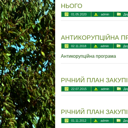
НЬОГО
01.05.2020
admin
Дер
АНТИКОРУПЦІЙНА П
02.11.2018
admin
Дер
Антикорупційна програма
РІЧНИЙ ПЛАН ЗАКУПІ
22.07.2015
admin
Дер
РІЧНИЙ ПЛАН ЗАКУПІВ
01.11.2012
admin
Дер