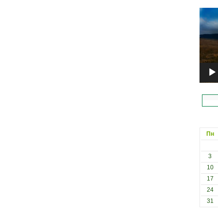
Відеоп
Пн
3
10
17
24
31