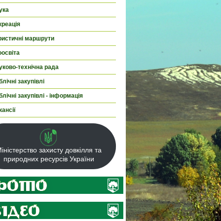
ука
креація
ристичні маршрути
оосвіта
уково-технічна рада
лічні закупівлі
лічні закупівлі - інформація
кансії
іністерство захисту довкілля та
природних ресурсів України