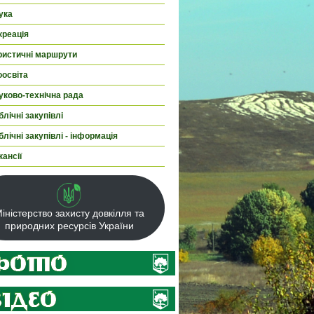
ука
креація
ристичні маршрути
оосвіта
уково-технічна рада
лічні закупівлі
лічні закупівлі - інформація
кансії
іністерство захисту довкілля та
природних ресурсів України