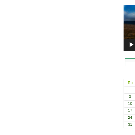
Відеоп
Пн
3
10
17
24
31