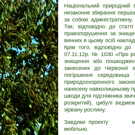
Національний природний 
незаконне збирання першоцв
за собою адміністративну, 
Так, відповідно до статт
правопорушення за знище
винних в цьому осіб наклад
Крім того, відповідно до 
07.11.12р. № 1030 «Про ро
знищення або пошкодженн
занесених до Червоної 
погіршення середовища 
природоохоронного законо
нанесену навколишньому п
шкоди для підсніжника звич
розкритий), цибулі ведме
зірвану рослину.
Завдяки проекту
#Tellus
ма
мобільно.