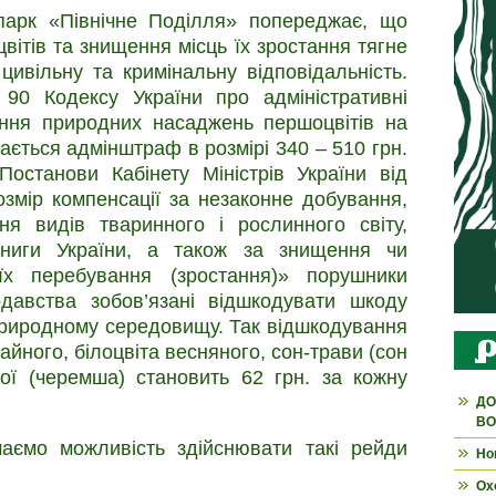
парк «Північне Поділля» попереджає, що
ітів та знищення місць їх зростання тягне
цивільну та кримінальну відповідальність.
і 90 Кодексу України про адміністративні
ння природних насаджень першоцвітів на
ається адмінштраф в розмірі 340 – 510 грн.
Постанови Кабінету Міністрів України від
змір компенсації за незаконне добування,
я видів тваринного і рослинного світу,
книги України, а також за знищення чи
їх перебування (зростання)» порушники
давства зобов’язані відшкодувати шкоду
риродному середовищу. Так відшкодування
айного, білоцвіта весняного, сон-трави (сон
жої (черемша) становить 62 грн. за кожну
ДО
ВО
ємо можливість здійснювати такі рейди
Но
Ох