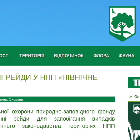
ОСТІ
ТЕРИТОРІЯ
ВІДПОЧИНОК
ФЛОРА
ФАУНА
 РЕЙДИ У НПП «ПІВНІЧНЕ
Оп
вини
,
Охорона
ної охорони природно-заповідного фонду
онні рейди для запобігання випадків
онного законодавства територіях НПП