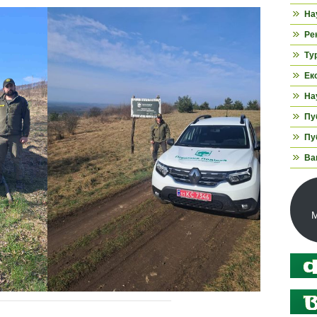
На
Ре
Ту
Ек
На
Пуб
Пуб
Ва
М