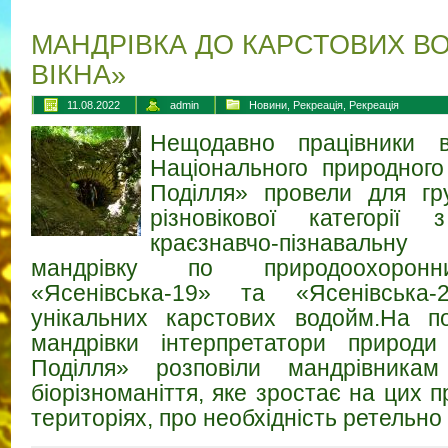
МАНДРІВКА ДО КАРСТОВИХ В
ВІКНА»
11.08.2022
admin
Новини
,
Рекреація
,
Рекреація
Нещодавно працівники ві
Національного природного
Поділля» провели для гру
різновікової категорії
краєзнавчо-пізнаваль
мандрівку по природоохоронн
«Ясенівська-19» та «Ясенівська
унікальних карстових водойм.На по
мандрівки інтерпретатори природ
Поділля» розповіли мандрівника
біорізноманіття, яке зростає на цих
територіях, про необхідність ретельно 