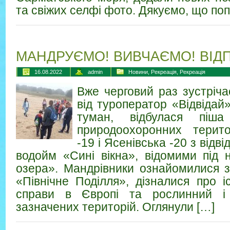
та свіжих селфі фото. Дякуємо, що поп
МАНДРУЄМО! ВИВЧАЄМО! ВІД
16.08.2022
admin
Новини
,
Рекреація
,
Рекреація
Вже черговий раз зустріча
від туроператор «Відвідай
туман, відбулася піш
природоохоронних терито
-19 і Ясенівська -20 з відв
водойм «Сині вікна», відомими під 
озера». Мандрівники ознайомилися 
«Північне Поділля», дізналися про і
справи в Європі та рослинний і 
зазначених територій. Оглянули […]