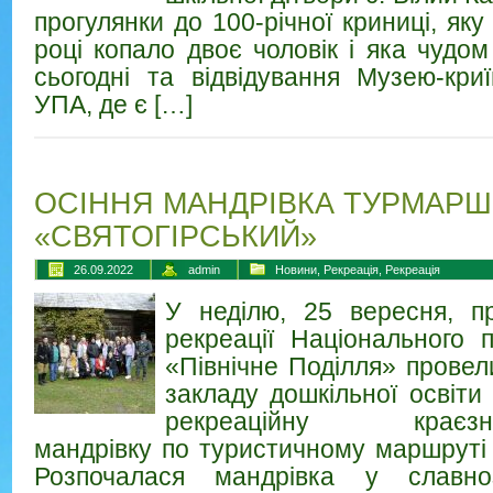
прогулянки до 100-річної криниці, як
році копало двоє чоловік і яка чудо
сьогодні та відвідування Музею-кри
УПА, де є […]
ОСІННЯ МАНДРІВКА ТУРМАР
«СВЯТОГІРСЬКИЙ»
26.09.2022
admin
Новини
,
Рекреація
,
Рекреація
У неділю, 25 вересня, пр
рекреації Національного 
«Північне Поділля» провел
закладу дошкільної освіт
рекреаційну краєзнав
мандрівку по туристичному маршруті 
Розпочалася мандрівка у славно