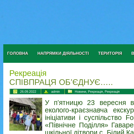
ГОЛОВНА
НАПРЯМКИ ДІЯЛЬНОСТІ
ТЕРИТОРІЯ
Рекреація
СПІВПРАЦЯ ОБ’ЄДНУЄ…..
26.09.2022
admin
Новини
,
Рекреація
,
Рекреація
У п’ятницю 23 вересня ві
еколого-краєзнавча екску
ініціативи і суспільство 
«Північне Поділля» Гавар
шкільної дітвори с. Білий Ка