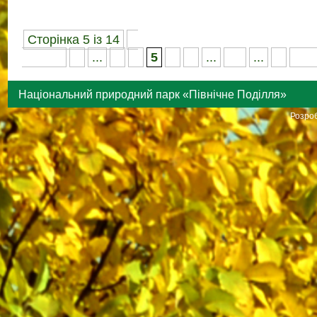
Сторінка 5 із 14
«
Перша
«
...
3
4
5
6
7
...
10
...
»
Ост
Національний природний парк «Північне Поділля»
Розроб