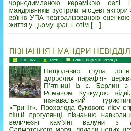
чорнодимленою керамікою селі Г
мандрівників зустріли місцеві актор
воїнів УПА театралізованою сценкою
життя у цьому краї. Потім […]
ПІЗНАННЯ І МАНДРИ НЕВІДДІЛ
25.08.2022
admin
Новини
,
Рекреація
,
Рекреація
Нещодавно група допи
дорослих парафіян церкв
П’ятниці із с. Берлин з
Романом Кучкудою відвід
пізнавальний турист
«Триніг». Прохолода букового лісу с
пішій прогулянці, пізнанню навколи
величезні кам’яні валуни з д
Сарматського моря, додали нових не