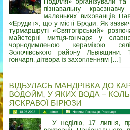
Поділля» організували та 
пізнавальну краєзнавчу
маленьких вихованців Нав
«Ерудит», що у місті Броди. Як зазви
турмаршруті «Святогірський» розпоча
майстерні митця-гончаря у славн
чорнодимленою керамікою сел
Золочівського району Львівщини. 
гончаря, дітвора із захопленням […]
ВІДБУЛАСЬ МАНДРІВКА ДО КА
ВОДОЙМ, У ЯКИХ ВОДА – КОЛ
ЯСКРАВОЇ БІРЮЗИ
18.07.2022
admin
Новини
,
Рекреація
,
Рекреація
У неділю, 17 липня, пра
рекреації Національного 