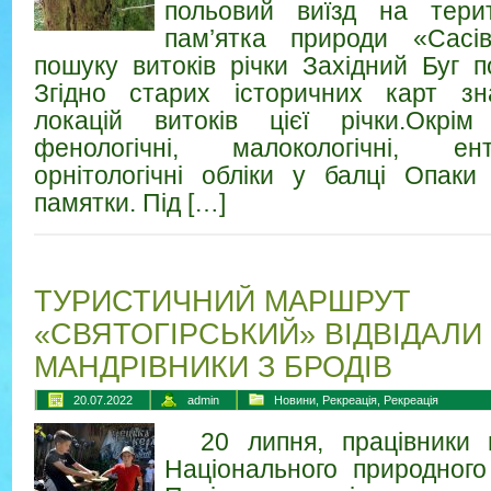
польовий виїзд на терит
пам’ятка природи «Сасі
пошуку витоків річки Західний Буг п
Згідно старих історичних карт зн
локацій витоків цієї річки.Окрі
фенологічні, малокологічні, ен
орнітологічні обліки у балці Опаки
памятки. Під […]
ТУРИСТИЧНИЙ МАРШРУТ
«СВЯТОГІРСЬКИЙ» ВІДВІДАЛИ
МАНДРІВНИКИ З БРОДІВ
20.07.2022
admin
Новини
,
Рекреація
,
Рекреація
20 липня, працівники ві
Національного природного