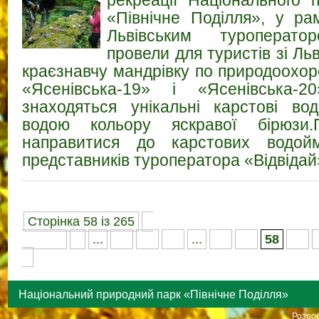
«Північне Поділля», у рам
Львівським туроператор
провели для туристів зі Ль
краєзнавчу мандрівку по природоохор
«Ясенівська-19» і «Ясенівська-2
знаходяться унікальні карстові во
водою кольору яскравої бірюзи
направитися до карстових водой
представників туроператора «Відвідай
Сторінка 58 із 265
«
Перша
«
...
10
20
30
...
56
57
58
59
»
Національний природний парк «Північне Поділля»
Розроб