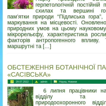
герпетологічній постійній
схилах та вершині го
пам’ятки природи “Підлиська гора”, 
маркування на місцевості. Оновлен
природних умов на цьому науковому
мікрорельєфу, характеристика росли
факторів антропогенного впливу.
маршрутні та […]
ОБСТЕЖЕННЯ БОТАНІЧНОЇ ПА
«САСІВСЬКА»
29.07.2022
admin
Наука
,
Новини
6 липня працівники нау
відділу та Підк
природоохоронного відді