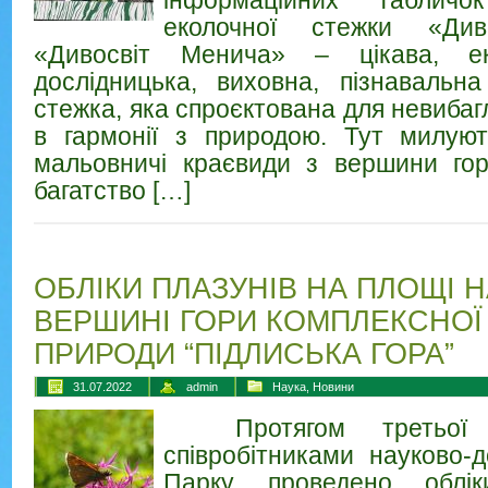
інформаційних таблич
еколочної стежки «Див
«Дивосвіт Менича» – цікава, екол
дослідницька, виховна, пізнавальн
стежка, яка спроєктована для невибаг
в гармонії з природою. Тут милуют
мальовничі краєвиди з вершини го
багатство […]
ОБЛІКИ ПЛАЗУНІВ НА ПЛОЩІ Н
ВЕРШИНІ ГОРИ КОМПЛЕКСНОЇ
ПРИРОДИ “ПІДЛИСЬКА ГОРА”
31.07.2022
admin
Наука
,
Новини
Протягом третьої 
співробітниками науково-д
Парку проведено облі