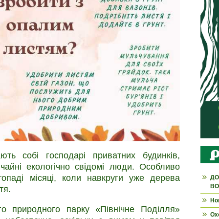
ють собі господарі приватних будинків,
ичайні екологічно свідомі люди. Особливо
топаді місяці, коли навкруги уже дерева
ДО
ВО
тя.
Но
ого природного парку «Північне Поділля»
Ох