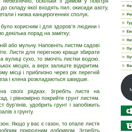
 небезпечно, оскільки з димом у повітря
На
 до складу якої входять пил, окисиди азоту,
метали і низка канцерогенних сполук.
Ре
Ту
було корисним і для здоров’я людини і
Ек
 декілька порад на замітку:
На
ій або мульчу. Наповніть листям садові
Пуб
йте. Листя для перегною краще збирати
Пуб
а вулиці сухо, то змочіть листки водою.
ькох місцях, а верх залиште відкритим.
Ва
у місці і приблизно через рік перегній
реза і клена розкладаються швидше.
М
на своїх рядках. Згребіть листя на
ад, і рівномірно покрийте грунт листям.
т бур’янів, удобрить грунт і запобіжить
алів з грунту.
зон. Якщо у вас є газон, то опале листя
добрим природним добривом. Згребіть