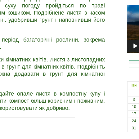
 суху погоду пройдіться по траві
Відеоп
тим кошиком. Подрібнене листя з часом
ні, удобривши грунт і наповнивши його
період багаторічні рослини, зокрема
.
 кімнатних квітів. Листя з листопадних
в грунт для кімнатних квітів. Подрібніть
ожна додавати в грунт для кімнатної
Пн
дайте опале листя в компостну купу і
3
ти компост більш корисним і поживним.
10
користовувати як добриво.
17
24
31