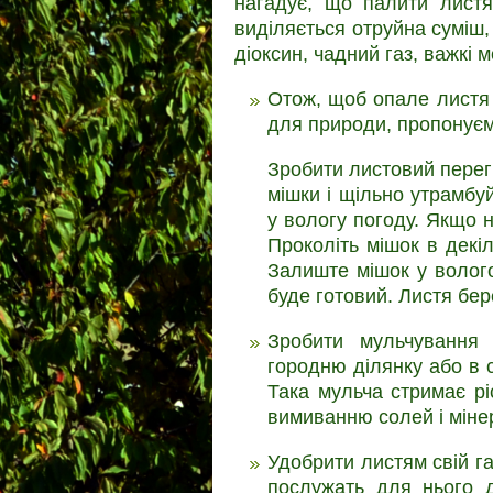
нагадує, що палити листя
виділяється отруйна суміш,
діоксин, чадний газ, важкі 
Отож, щоб опале листя 
для природи, пропонуємо
Зробити листовий перегн
мішки і щільно утрамбу
у вологу погоду. Якщо н
Проколіть мішок в декіл
Залиште мішок у вологом
буде готовий. Листя бе
Зробити мульчування 
городню ділянку або в с
Така мульча стримає ріс
вимиванню солей і мінер
Удобрити листям свій га
послужать для нього 