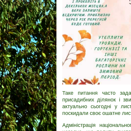
Таке питання часто зада
присадибних ділянок і зв
актуально сьогодні у лис
поскидали своє ошатне лис
Адміністрація національн