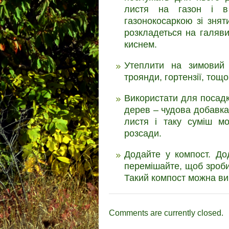
листя на газон і в
газонокосаркою зі зня
розкладеться на галяви
киснем.
Утеплити на зимовий 
троянди, гортензії, тощо
Використати для посадки
дерев – чудова добавка 
листя і таку суміш м
розсади.
Додайте у компост. До
перемішайте, щоб зроби
Такий компост можна ви
Comments are currently closed.