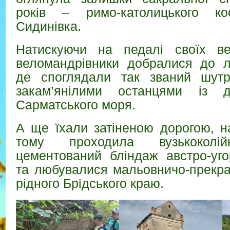
років – римо-католицького к
Сидинівка.
Натискуючи на педалі своїх ве
веломандрівники добралися до лі
де споглядали так званий шутр
закам’янілими останцями із д
Сарматського моря.
А ще їхали затіненою дорогою, н
тому проходила вузькоколій
цементований бліндаж австро-уго
та любувалися мальовничо-прекр
рідного Брідського краю.