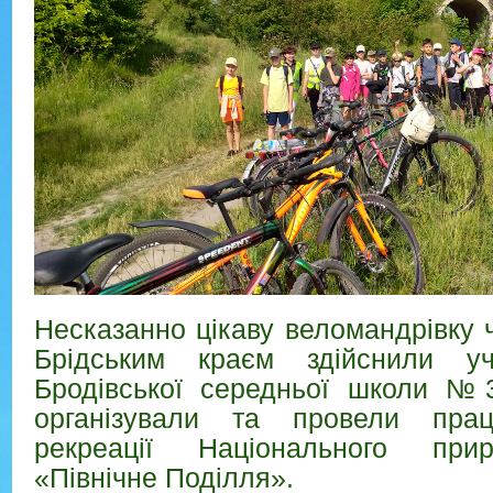
Несказанно цікаву веломандрівку 
Брідським краєм здійснили у
Бродівської середньої школи №
організували та провели праці
рекреації Національного при
«Північне Поділля».