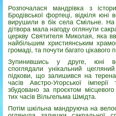
Розпочалася мандрівка з істор
Бродівської фортеці, відкіля юні 
вирушили в бік села Смільне. На
дітвора мала нагоду оглянути сакр
церкву Святителя Миколая, яка в
найбільшим християнським храмом
громаді, та почути багато цікавого пр
Зупинившись у друге, юні ве
споглядали унікальний цегляни
підкови, що залишився на терена
часів Австро-Угорської імперії
збудовано за проєктом місцевого
тих часів Вільгельма Шмідта.
Потім шкільна мандруюча на вело
оглянула залишки сакральної с