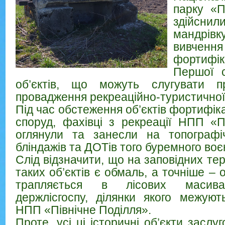
парку «П
здійс
мандрі
вивчення
фортифік
Першої с
об’єктів, що можуть слугувати п
провадження рекреаційно-туристичної 
Під час обстеження об’єктів фортифі
споруд, фахівці з рекреації НПП «П
оглянули та занесли на топографі
бліндажів та ДОТів того буремного воє
Слід відзначити, що на заповідних те
таких об’єктів є обмаль, а точніше – о
трапляється в лісових масивах
держлісгоспу, ділянки якого межуют
НПП «Північне Поділля».
Проте, усі ці історичні об’єкти заслу