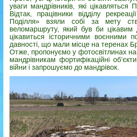
уваги мандрівників, які цікавляться
Відтак, працівники відділу рекреац
Поділля» взяли собі за мету ств
веломаршруту, який був би цікавим 
цікавиться історичними воєнними по
давності, що мали місце на теренах Б
Отже, пропонуємо у фотосвітлинах н
мандрівникам фортифікаційні об’єкти
війни і запрошуємо до мандрівок.