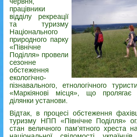
червня,
працівники
відділу рекреації
та туризму
Національного
природного парку
«Північне
Поділля» провели
сезонне
обстеження
екологічно-
пізнавального, етнологічного турис
«Маркіянові місця», що пролягає 
ділянки установи.
Відтак, в процесі обстеження фахівц
туризму НПП «Північне Поділля» ог
стан величного пам’ятного хреста н
національної свідомості українці