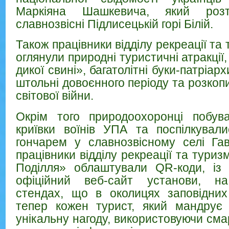
Маркіяна Шашкевича, який розт
славнозвісні Підлисецькій горі Білій.
Також працівники відділу рекреації та
оглянули природні туристичні атракції
дикої свині», багатолітні буки-патріарх
штольні довоєнного періоду та розкопи
світової війни.
Окрім того природоохоронці побув
криївки воїнів УПА та поспілкувал
гончарем у славнозвісному селі Га
працівники відділу рекреації та тури
Поділля» облаштували QR-коди, із
офіційний веб-сайт установи, на
стендах, що в околицях заповідних 
тепер кожен турист, який мандрує 
унікальну нагоду, використовуючи см