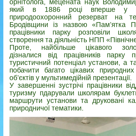
орнітолога, мецената наук Володими
який в 1886 році вперше у Є
природоохоронний резерват на те
Бродівщини із назвою «Пам’ятка П
працівники парку розповіли шко
створення та діяльність НПП «Північн
Проте, найбільше цікавого золоч
дізналися від працівників парку п
туристичний потенціал установи, а т
побачити багато цікавих природних
об’єктів у мультимедійній презентації.
У завершенні зустрічі працівники від
туризму пдарували школярам буклет
маршрути установи та друковані ка
природничої тематики.