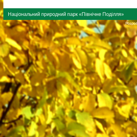
Національний природний парк «Північне Поділля»
Розроб