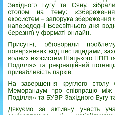
Західного Бугу та Сяну, зібрал
столом на тему: «Збереження
екосистем – запорука збереження б
напередодні Всесвітнього дня водн
березня) у форматі онлайн.
Присутні, обговорили проблем
поверхневих вод пестицидами, за
водних екосистем Шацького НПП т
Поділля» та рекреаційний потенці
привабливість парків.
На завершення круглого столу 
Меморандум про співпрацю між 
Поділля» та БУВР Західного Бугу т
Дякуємо за активну участь уча