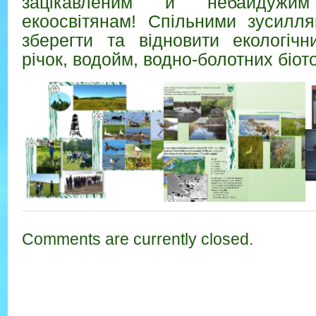
зацікавленим й небайдужим
екоосвітянам! Спільними зусил
зберегти та відновити екологіч
річок, водойм, водно-болотних біото
Comments are currently closed.