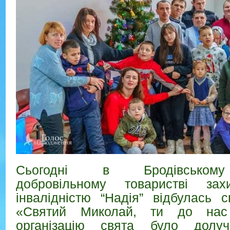
Сьогодні в Бродівськом
добровільному товаристві за
інвалідністю “Надія” відбулась с
«Святий Миколай, ти до нас
організацію свята було долу