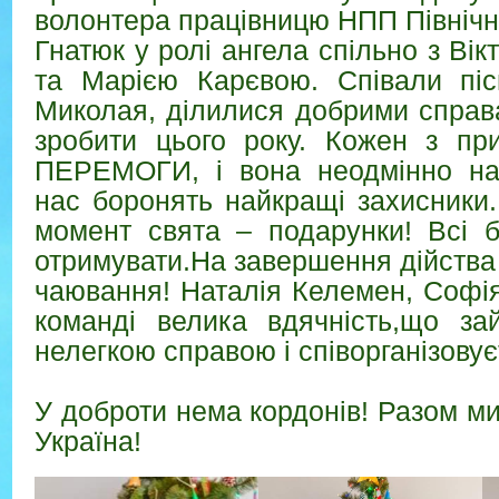
волонтера працівницю НПП Північн
Гнатюк у ролі ангела спільно з Ві
та Марією Карєвою. Співали піс
Миколая, ділилися добрими справ
зробити цього року. Кожен з при
ПЕРЕМОГИ, і вона неодмінно нас
нас боронять найкращі захисники
момент свята – подарунки! Всі б
отримувати.На завершення дійства
чаювання! Наталія Келемен, Софія
команді велика вдячність,що за
нелегкою справою і співорганізовує
У доброти нема кордонів! Разом ми
Україна!