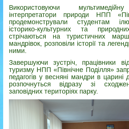
Використовуючи мультимедійну
інтерпретатори природи НПП «Пів
продемонстрували студентам ілюс
історико-культурних та природни
стрічаються на туристичних марш
мандрівок, розповіли історії та легенд
ними.
Завершуючи зустріч, працівники від
туризму НПП «Північне Поділля» запр
педагогів у весняні мандри в царині д
розпочнуться відразу зі сходже
заповідних територіях парку.