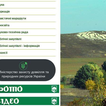
ука
креація
ристичні маршрути
оосвіта
уково-технічна рада
лічні закупівлі
лічні закупівлі - інформація
кансії
іністерство захисту довкілля та
природних ресурсів України