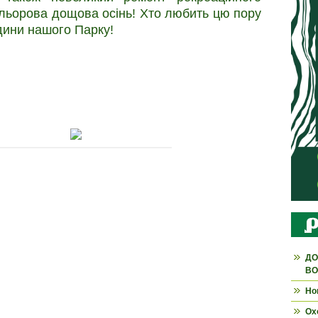
 кольорова дощова осінь! Хто любить цю пору
дини нашого Парку!
ДО
ВО
Но
Ох