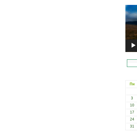
Відеоп
Пн
3
10
17
24
31