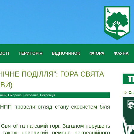
ОСТІ
ТЕРИТОРІЯ
ВІДПОЧИНОК
ФЛОРА
ФАУНА
НІЧНЕ ПОДІЛЛЯ”: ГОРА СВЯТА
ВИ)
Оп
вини
,
Охорона
,
Рекреація
,
Рекреація
 НПП провели огляд стану екосистем біля
Святої та на самій горі. Загалом порушень
 також невеликий ремонт рекреаційного