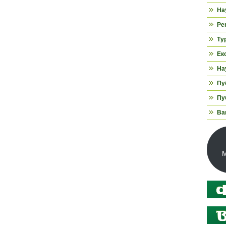
На
Ре
Ту
Ек
На
Пуб
Пуб
Ва
М