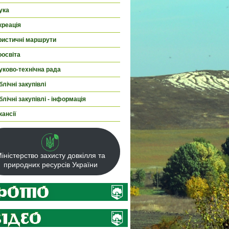
ука
креація
ристичні маршрути
оосвіта
уково-технічна рада
лічні закупівлі
лічні закупівлі - інформація
кансії
іністерство захисту довкілля та
природних ресурсів України