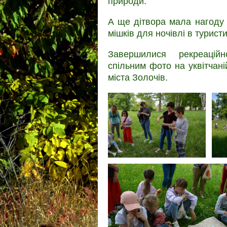
природи.
А ще дітвора мала нагоду 
мішків для ночівлі в турист
Завершилися рекреаційно
спільним фото на уквітчані
міста Золочів.