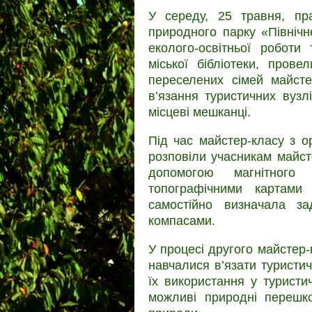
У середу, 25 травня, пра
природного парку «Північне
еколого-освітньої роботи
міської бібліотеки, пров
переселених сімей майсте
в’язання туристичних вузл
місцеві мешканці.
Під час майстер-класу з ор
розповіли учасникам майст
допомогою магнітного
топографічними картами
самостійно визначала з
компасами.
У процесі другого майстер-
навчалися в’язати туристич
їх використання у туристи
можливі природні перешко