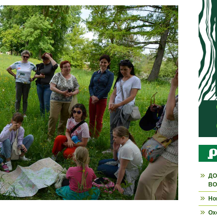
ДО
ВО
Но
Ох