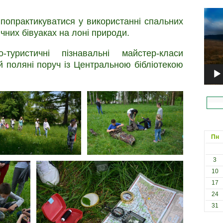
Відеоп
попрактикуватися у використанні спальних
ичних бівуаках на лоні природи.
-туристичні пізнавальні майстер-класи
й поляні поруч із Центральною бібліотекою
Пн
3
10
17
24
31