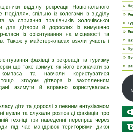
цівники відділу рекреації Національного
На
 Поділля», спільно із колегами із відділу
Ре
 та за сприяння працівників Золочівської
Ту
ели для дітвори й дорослих із вимушено
Ек
р-класи із орієнтування на місцевості та
ів. Також у майстер-класах взяли участь і
На
Пуб
Пуб
ієнтування фахівці з рекреації та туризму
ерки що таке азимут, як його визначати за
Ва
 компаса та навчали користуватися
 тощо. Згодом дітвора із захопленням
адані азимути й вправно користувалась
М
класу діти та дорослі з певним ентузіазмом
ні вузли та слухали розповіді фахівців про
чній техніці при наведенні переправ через
ди під час мандрівок територіями дикої