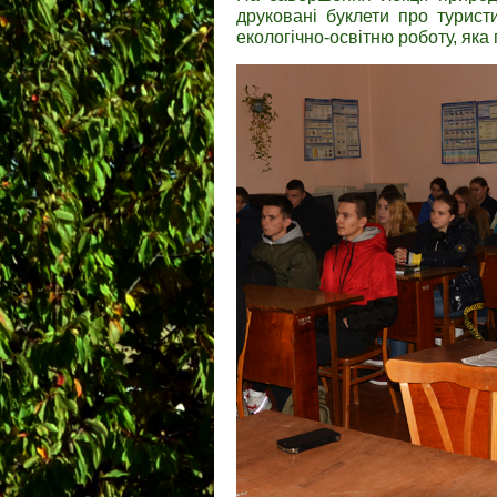
друковані буклети про турис
екологічно-освітню роботу, яка