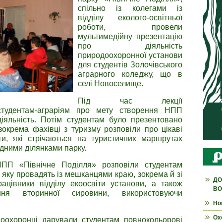
спільно із колегами із
відділу еколого-освітньої
роботи, провели
мультимедійну презентацію
про діяльність
природоохоронної установи
для студентів Золочівського
аграрного коледжу, що в
селі Новоселище.
Під час лекції
студентам-аграріям про мету створення НПП
іяльність. Потім студентам було презентовано
зокрема фахівці з туризму розповіли про цікаві
ти, які стрічаються на туристичних маршрутах
ідними ділянками парку.
ПП «Північне Поділля» розповіли студентам
 яку провадять із мешканцями краю, зокрема й зі
ДО
ацівники відділу екоосвіти установи, а також
ВО
ння вторинної сировини, використовуючи
Но
Ох
оохоронці дарували студентам повнокольорові