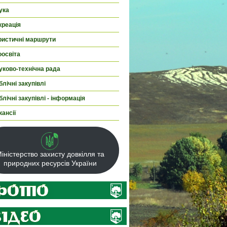
ука
креація
ристичні маршрути
оосвіта
уково-технічна рада
лічні закупівлі
лічні закупівлі - інформація
кансії
іністерство захисту довкілля та
природних ресурсів України