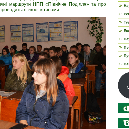
тичні маршрути НПП «Північне Поділля» та про
На
 проводиться екоосвітянами.
Ре
Ту
Ек
На
Пуб
Пуб
Ва
М