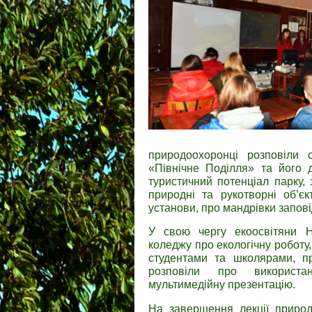
природоохоронці розповіли 
«Північне Поділля» та його д
туристичний потенціал парку, 
природні та рукотворні об’єк
установи, про мандрівки запов
У свою чергу екоосвітяни Н
коледжу про екологічну роботу,
студентами та школярами, пр
розповіли про використа
мультимедійну презентацію.
На завершення лекції природ