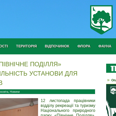
ОСТІ
ТЕРИТОРІЯ
ВІДПОЧИНОК
ФЛОРА
ФАУНА
ПІВНІЧНЕ ПОДІЛЛЯ»
ЯЛЬНІСТЬ УСТАНОВИ ДЛЯ
Оп
В
освіта
,
Новини
12 листопада працівники
відділу рекреації та туризму
Національного природного
парку «Північне Поділля»,