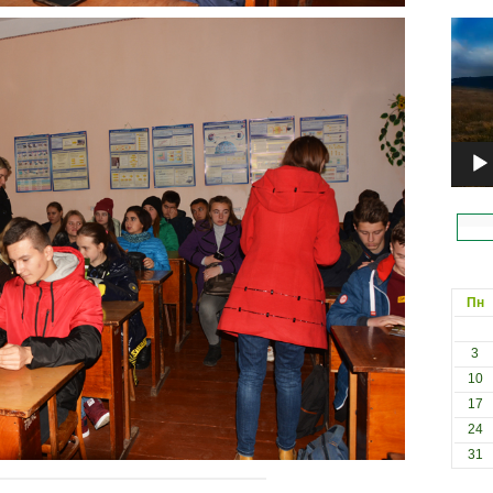
Відеоп
Пн
3
10
17
24
31