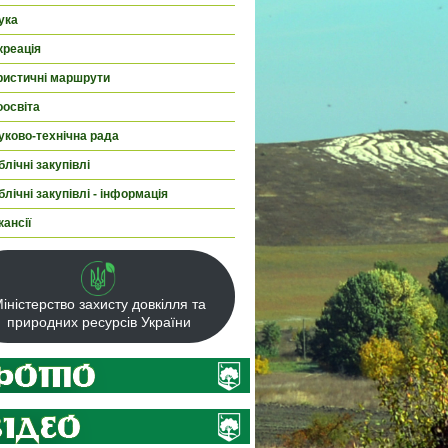
ука
креація
ристичні маршрути
оосвіта
уково-технічна рада
лічні закупівлі
лічні закупівлі - інформація
кансії
іністерство захисту довкілля та
природних ресурсів України