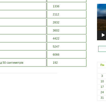
Відеоп
1336
2112
2832
3602
4422
5247
6066
д 50 сантиметрів
192
Пн
3
10
17
24
31