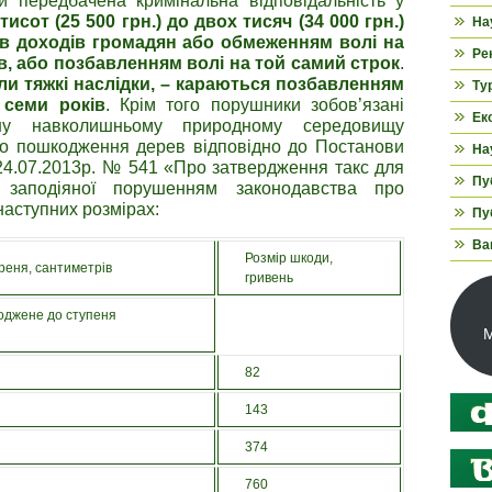
и передбачена кримінальна відповідальність у
тисот (25 500 грн.) до двох тисяч (34 000 грн.)
На
в доходів громадян або обмеженням волі на
Ре
ів, або позбавленням волі на той самий строк
.
ли тяжкі наслідки, – караються позбавленням
Ту
 семи років
. Крім того порушники зобов’язані
Ек
ну навколишньому природному середовищу
бо пошкодження дерев відповідно до Постанови
На
д 24.07.2013р. № 541 «Про затвердження такс для
Пуб
 заподіяної порушенням законодавства про
аступних розмірах:
Пуб
Ва
Розмір шкоди,
ореня, сантиметрів
гривень
оджене до ступеня
М
82
143
374
760