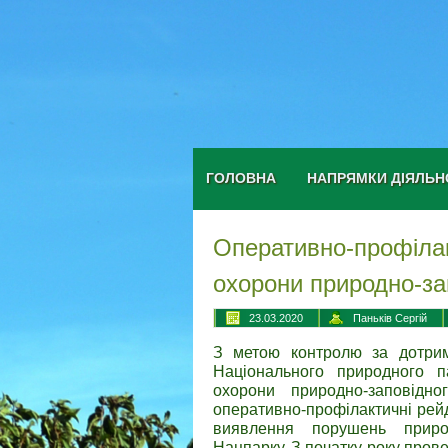
ГОЛОВНА
НАПРЯМКИ ДІЯЛЬН
Оперативно-профілак
охорони природно-за
23.03.2020
Паньків Сергій
З метою контролю за дотрим
Національного природного п
охорони природно-заповідн
оперативно-профілактичні рей
виявлення порушень приро
Нацпарку. З початку року прове