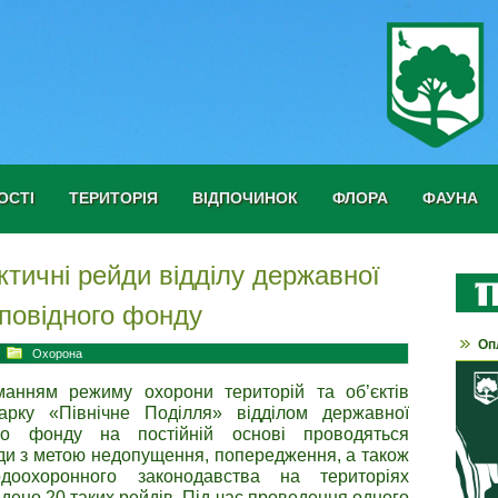
ОСТІ
ТЕРИТОРІЯ
ВІДПОЧИНОК
ФЛОРА
ФАУНА
тичні рейди відділу державної
повідного фонду
Оп
Охорона
анням режиму охорони територій та об’єктів
арку «Північне Поділля» відділом державної
ого фонду на постійній основі проводяться
ди з метою недопущення, попередження, а також
доохоронного законодавства на територіях
дено 20 таких рейдів. Під час проведення одного