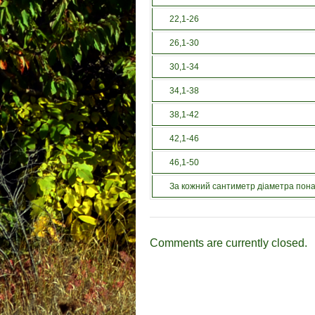
22,1-26
26,1-30
30,1-34
34,1-38
38,1-42
42,1-46
46,1-50
За кожний сантиметр діаметра пона
Comments are currently closed.