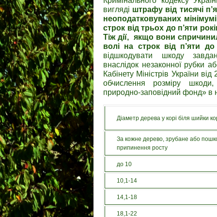
Кримінального кодексу Україн
вигляді
штрафу від тисячі п’я
неоподатковуваних мінімумі
строк від трьох до п’яти рок
Тіж дії, якщо вони спричини
волі на строк від п’яти до
відшкодувати шкоду завда
внаслідок незаконної рубки а
Кабінету Міністрів України ві
обчислення розміру шкоди,
природно-заповідний фонд» в н
Діаметр дерева у корі біля шийки к
За кожне дерево, зрубане або пошк
припинення росту
до 10
10,1-14
14,1-18
18,1-22