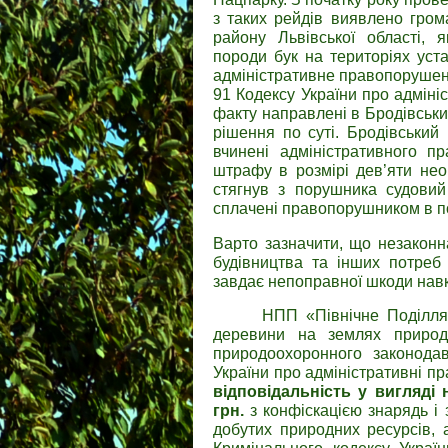
з таких рейдів виявлено гром
району Львівської області,
породи бук на територіях уст
адміністративне правопорушенн
91 Кодексу України про адмін
факту направлені в Бродівськи
рішення по суті. Бродівський
вчинені адміністративного п
штрафу в розмірі дев’яти нео
стягнув з порушника судовий 
сплачені правопорушником в п
Варто зазначити, що незаконн
будівництва та інших потреб
завдає непоправної шкоди на
НПП «Північне Поділля» до
деревини на землях природ
природоохоронного законодав
України про адміністративні 
відповідальність у вигляді
грн.
з конфіскацією знарядь і
добутих природних ресурсів, 