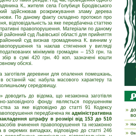
адянина К., жителя села Голубиця Бродівського
 який здійснював розкрижування зламу дерева
анови. По даному факту складено протокол про
я, відповідальність за яке передбачена статтею
істративні правопорушення. Матеріали по даному
й районний суд Львівської області для прийняття
 районний суд визнав громадянина К. винним у
равопорушення та наклав стягнення у вигляді
податкованих мінімумів громадян – 153 грн. та
збір в сумі 420 грн. 40 коп. зазначені кошти
овному обсязі.
а заготівля деревини для опалення помешкань,
 в останній час набула масового характеру та
вколишньому середовищу.
водить до відома, що незаконна заготівля
но-заповідного фонду являється порушенням
ства за яке відповідно до статті 91 Кодексу
ДО
правопорушення передбачена як
адміністративна
ВО
 накладення штрафу в розмірі від 153 до 510
 засобів вчинення правопорушення та незаконно
Но
а в окремих випадках, відповідно до статті 246
Ох