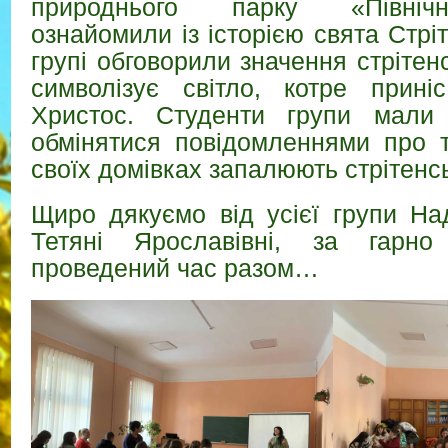
природнього парку «Північ
ознайомили із історією свята Стрі
групі обговорили значення стрітенс
символізує світло, котре прині
Христос. Студенти групи мали 
обмінятися повідомленнями про т
своїх домівках запалюють стрітенсь
Щиро дякуємо від усієї групи Над
Тетяні Ярославівні, за гарно
проведений час разом…