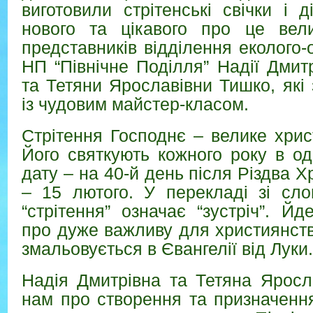
виготовили стрітенські свічки і д
нового та цікавого про це вел
представників відділення еколого-
НП “Північне Поділля” Надії Дми
та Тетяни Ярославівни Тишко, які 
із чудовим майстер-класом.
Стрітення Господнє – велике хрис
Його святкують кожного року в о
дату – на 40-й день після Різдва Х
– 15 лютого. У перекладі зі сло
“стрітення” означає “зустріч”. Йд
про дуже важливу для християнства
змальовується в Євангелії від Луки.
Надія Дмитрівна та Тетяна Яросл
нам про створення та призначенн