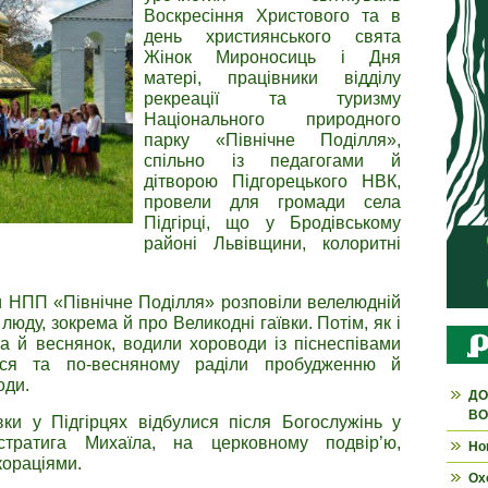
Воскресіння Христового та в
день християнського свята
Жінок Мироносиць і Дня
матері, працівники відділу
рекреації та туризму
Національного природного
парку «Північне Поділля»,
спільно із педагогами й
дітворою Підгорецького НВК,
провели для громади села
Підгірці, що у Бродівському
районі Львівщини, колоритні
ки НПП «Північне Поділля» розповіли велелюдній
люду, зокрема й про Великодні гаївки. Потім, як і
ма й веснянок, водили хороводи із піснеспівами
ися та по-весняному раділи пробудженню й
оди.
ДО
ВО
вки у Підгірцях відбулися після Богослужінь у
стратига Михаїла, на церковному подвір’ю,
Но
ораціями.
Ох