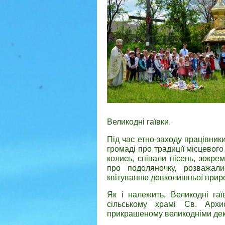
Великодні гаївки.
Під час етно-заходу працівни
громаді про традиції місцевого 
колись, співали пісень, зокре
про подоляночку, розважал
квітуванню довколишньої прир
Як і належить, Великодні гаї
сільському храмі Св. Архи
прикрашеному великодніми дек