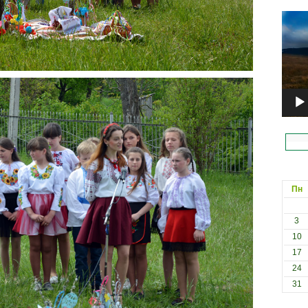
Відеоп
Пн
3
10
17
24
31