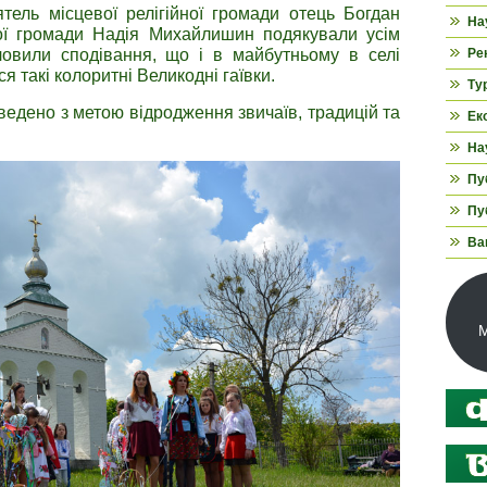
ель місцевої релігійної громади отець Богдан
На
кої громади Надія Михайлишин подякували усім
ловили сподівання, що і в майбутньому в селі
Ре
я такі колоритні Великодні гаївки.
Ту
ведено з метою відродження звичаїв, традицій та
Ек
На
Пуб
Пуб
Ва
М