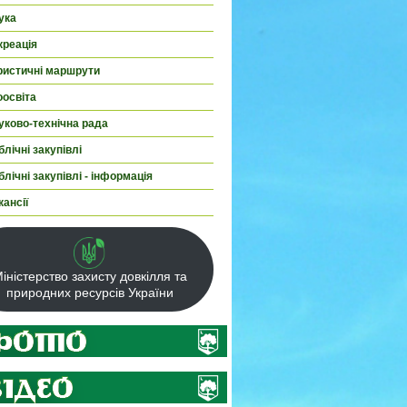
ука
креація
ристичні маршрути
оосвіта
уково-технічна рада
лічні закупівлі
лічні закупівлі - інформація
кансії
іністерство захисту довкілля та
природних ресурсів України