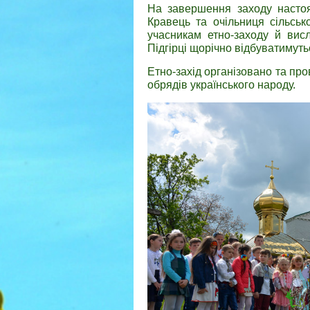
На завершення заходу настоят
Кравець та очільниця сільсь
учасникам етно-заходу й вис
Підгірці щорічно відбуватимутьс
Етно-захід організовано та про
обрядів українського народу.