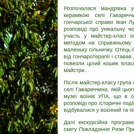
Розпочалася мандрівка 
керамікою селі Гаваречч
гончарської справи Іван Лу
розповіді про унікальну ч
участь у майстер-класі і
методом на справжньому 
маленьку сільничку. Отець
від гончаротерапії і става
повезли цілий кошик влас
майстри.
Після майстер-класу група 
селі Гавареччина, якій цьог
музеї воїнів УПА, що в о
розповіді про історичні поді
відбувалися у воєнний та п
Далі екскурсійна програм
скиту Покладання Ризи Пр