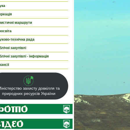
ука
креація
ристичні маршрути
оосвіта
уково-технічна рада
лічні закупівлі
лічні закупівлі - інформація
кансії
іністерство захисту довкілля та
природних ресурсів України