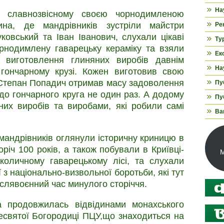
На
у славнозвісному своєю чорнодимленою
ина, де мандрівників зустріли майстри
Ре
ковський та Іван Іванович, слухали цікаві
Ту
орнодимлену гаварецьку кераміку та взяли
Ек
з виготовлення глиняних виробів давнім
На
гончарному крузі. Кожен виготовив свою
 Степан Попадич отримав масу задоволення
Пуб
в до гончарного круга не один раз. А додому
Пуб
них виробів та виробами, які робили самі
Ва
мандрівників оглянули історичну криницю в
оріч 100 років, а також побували в Криївці-
М
количному гаварецькому лісі, та слухали
ї з національно-визвольної боротьби, які тут
іслявоєнний час минулого сторіччя.
а продовжилась відвідинами монахського
есвятої Богородиці ПЦУ,що знаходиться на