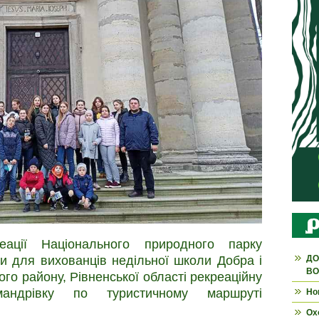
реації Національного природного парку
и для вихованців недільної школи Добра і
ДО
ВО
го району, Рівненської області рекреаційну
 мандрівку по туристичному маршруті
Но
Ох