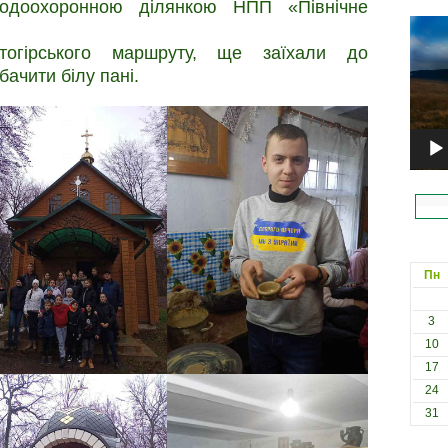
родоохоронною ділянкою НПП «Північне
Відеоп
тогірського маршруту, ще заїхали до
ачити білу пані.
Пн
3
10
17
24
31