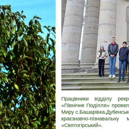
Працівники відділу рек
«Північне Поділля» провел
Миру с.Башарівка,Дубенсько
краєзнавчо-пізнавальну
«Святогірський».