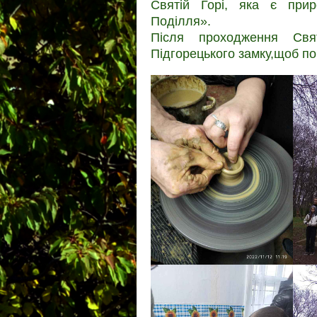
Святій Горі, яка є при
Поділля».
Після проходження Свя
Підгорецького замку,щоб поб